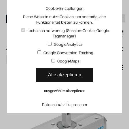
Cookie-Einstellungen
Diese Website nutzt Cookies, um bestmögliche
Funktionalität bieten zu können.
0
technisch notwendig (Session-Cookie, Google
Mein KLEFINGHAUS
Tagmanager)
einloggen
GoogleAnalytics
0
0,00 €
Alle Produkte
Google Conversion-Tracking
Suchen
GoogleMaps
Prozessventile
Alle akzeptieren
Kugelhähne
ausgewählte akzeptieren
Datenschutz
|
Impressum