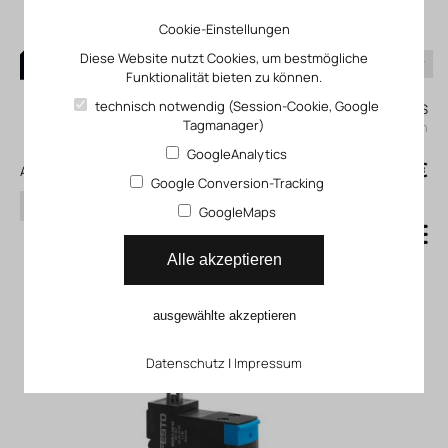
Cookie-Einstellungen
Diese Website nutzt Cookies, um bestmögliche
Funktionalität bieten zu können.
0
technisch notwendig (Session-Cookie, Google
Mein KLEFINGHAUS
Tagmanager)
einloggen
GoogleAnalytics
0
0,00 €
Alle Produkte
Google Conversion-Tracking
Suchen
GoogleMaps
Einschaltventile und
Alle akzeptieren
Druckaufbauventile
ausgewählte akzeptieren
Baureihe MS
Datenschutz
|
Impressum