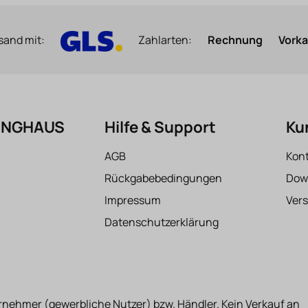
sand mit:
Zahlarten:
Rechnung
Vork
FINGHAUS
Hilfe & Support
Ku
AGB
Kon
Rückgabebedingungen
Dow
Impressum
Ver
Datenschutzerklärung
rnehmer (gewerbliche Nutzer) bzw. Händler. Kein Verkauf an