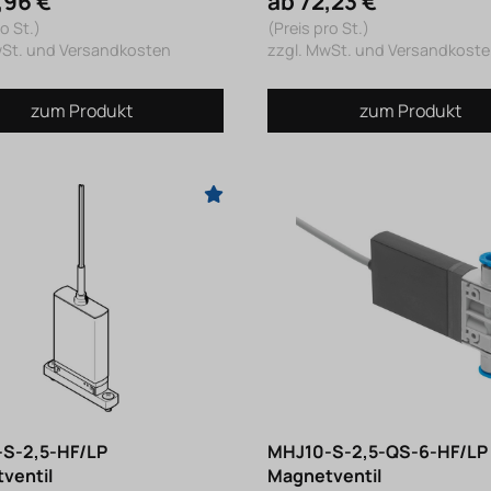
,96 €
ab 72,23 €
o St.)
(Preis pro St.)
wSt. und Versandkosten
zzgl. MwSt. und Versandkost
zum Produkt
zum Produkt
S-2,5-HF/LP
MHJ10-S-2,5-QS-6-HF/LP
ventil
Magnetventil