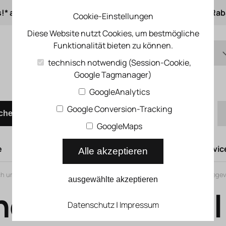
s!* ab 50 € Auftragswert
ab 500 € 1% Online-Rab
Cookie-Einstellungen
Diese Website nutzt Cookies, um bestmögliche
Funktionalität bieten zu können.
DE
technisch notwendig (Session-Cookie,
Google Tagmanager)
EN
Schnellbestellung
GoogleAnalytics
Google Conversion-Tracking
chen
GoogleMaps
e
Hubtüren
Druckluftsysteme
Kompressoren Servic
Alle akzeptieren
sch und pneumatisch betätigte Wegeventile
>
Applikationsspezifische Wegev
ausgewählte akzeptieren
ellschaltventi
Datenschutz
|
Impressum