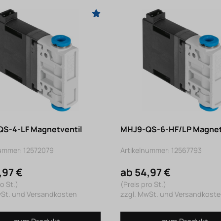
S-4-LF Magnetventil
MHJ9-QS-6-HF/LP Magnet
nummer: 12572079
Artikelnummer: 12567793
,97 €
ab 54,97 €
o St.)
(Preis pro St.)
wSt. und Versandkosten
zzgl. MwSt. und Versandkost