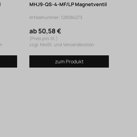
l
MHJ9-QS-4-MF/LP Magnetventil
Artikelnummer: 128084273
ab 50,58 €
(Preis pro St.)
en
zzgl. MwSt. und Versandkosten
zum Produkt