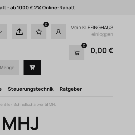
att - ab 1000 € 2% Online-Rabatt
0
Mein KLEFINGHAUS
einloggen
0
0,00 €
e
Steuerungstechnik
Ratgeber
entile
>
Schnellschaltventil MHJ
l MHJ