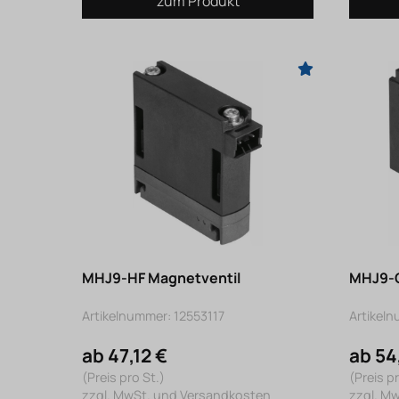
zum Produkt
MHJ9-HF Magnetventil
MHJ9-Q
Artikelnummer: 12553117
Artikeln
ab 47,12 €
ab 54
(Preis pro St.)
(Preis pr
zzgl. MwSt. und Versandkosten
zzgl. M