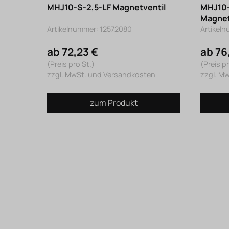
MHJ10-S-2,5-LF Magnetventil
MHJ10-
Magnet
Artikelnummer: 12572080
Artikel
ab 72,23 €
ab 76
(Preis pro St.)
(Preis pr
zzgl. MwSt. und Versandkosten
zzgl. M
zum Produkt