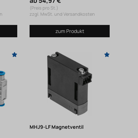
ab 54,97 €
(Preis pro St.)
en
zzgl. MwSt. und Versandkosten
zum Produkt
MHJ9-LF Magnetventil