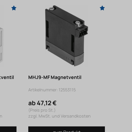
ventil
MHJ9-MF Magnetventil
Artikelnummer: 12553115
ab 47,12 €
(Preis pro St.)
en
zzgl. MwSt. und Versandkosten