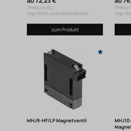
ab 72,23 €
ab 76
(Preis pro St.)
(Preis pr
zzgl. MwSt. und Versandkosten
zzgl. M
zum Produkt
MHJ9-HF/LP Magnetventil
MHJ10-
Magnet