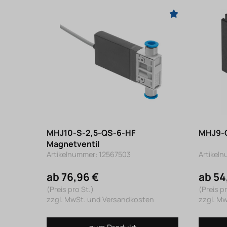
MHJ10-S-2,5-QS-6-HF
MHJ9-Q
Magnetventil
Artikelnummer: 12567503
Artikel
ab 76,96 €
ab 54
(Preis pro St.)
(Preis pr
zzgl. MwSt. und Versandkosten
zzgl. M