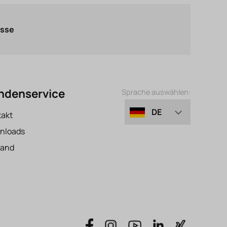
asse
ndenservice
Sprache auswählen:
DE
takt
nloads
EN
sand