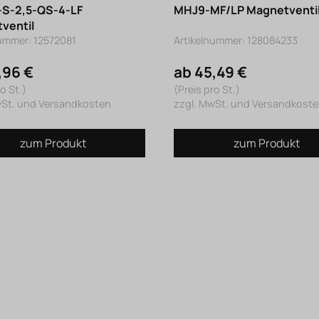
S-2,5-QS-4-LF
MHJ9-MF/LP Magnetventi
ventil
nummer: 12572081
Artikelnummer: 128084233
,96 €
ab 45,49 €
o St.)
(Preis pro St.)
wSt. und Versandkosten
zzgl. MwSt. und Versandkost
zum Produkt
zum Produkt