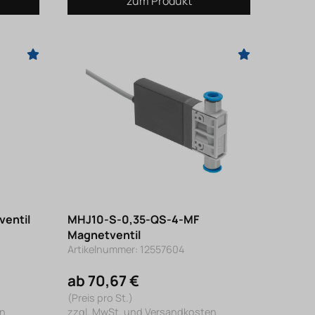
zum Produkt
entil
MHJ10-S-0,35-QS-4-MF
Magnetventil
Artikelnummer: 12557604
ab 70,67 €
(Preis pro St.)
en
zzgl. MwSt. und Versandkosten