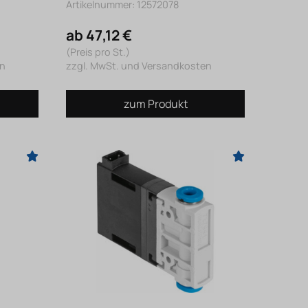
Artikelnummer: 12572078
ab 47,12 €
(Preis pro St.)
en
zzgl. MwSt. und Versandkosten
zum Produkt