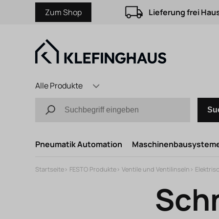
Zum Shop
Lieferung frei Hau
Alle Produkte
Su
Pneumatik Automation
Maschinenbausystem
Startseite
>
FESTO Produkte
>
Ventile und Ventilinseln
>
Elektri
Schn