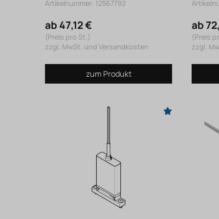
Artikelnummer: 12567792
Artikel
ab 47,12 €
ab 72
(Preis pro St.)
(Preis pr
zzgl. MwSt. und Versandkosten
zzgl. M
zum Produkt