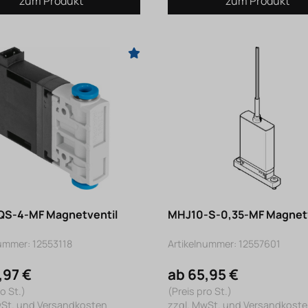
zum Produkt
zum Produkt
S-4-MF Magnetventil
MHJ10-S-0,35-MF Magnetv
ummer: 12553118
Artikelnummer: 12557601
,97 €
ab 65,95 €
o St.)
(Preis pro St.)
wSt. und Versandkosten
zzgl. MwSt. und Versandkost