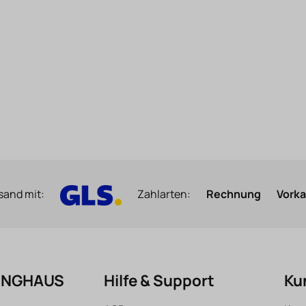
sand mit:
Zahlarten:
Rechnung
Vork
FINGHAUS
Hilfe & Support
Ku