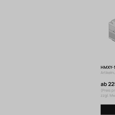
HMXY-1
Artikeln
ab 22
(Preis pr
zzgl. M