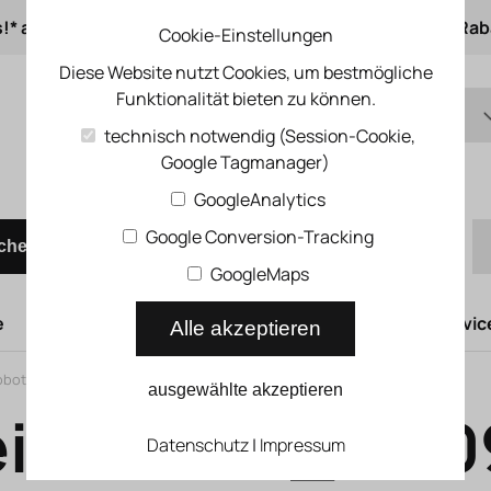
s!* ab 50 € Auftragswert
ab 500 € 1% Online-Rab
Cookie-Einstellungen
Diese Website nutzt Cookies, um bestmögliche
Funktionalität bieten zu können.
DE
technisch notwendig (Session-Cookie,
Google Tagmanager)
EN
Schnellbestellung
GoogleAnalytics
Google Conversion-Tracking
chen
GoogleMaps
e
Hubtüren
Druckluftsysteme
Kompressoren Servic
Alle akzeptieren
oboter
>
Zubehör für Handlingmodule
>
Justiereinheit FP_01-09-50-06
ausgewählte akzeptieren
einheit FP_01-
Datenschutz
|
Impressum