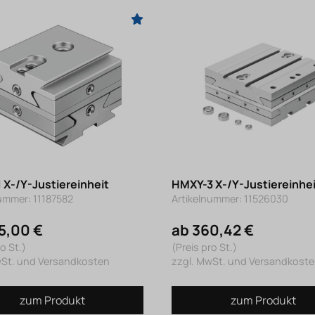
 X-/Y-Justiereinheit
HMXY-3 X-/Y-Justiereinhei
ummer: 11187582
Artikelnummer: 11526030
5,00 €
ab 360,42 €
o St.)
(Preis pro St.)
wSt. und Versandkosten
zzgl. MwSt. und Versandkost
zum Produkt
zum Produkt