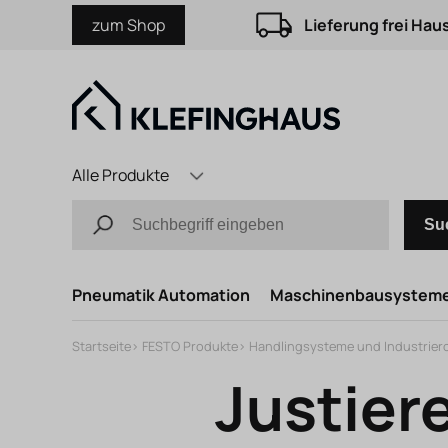
zum Shop
Lieferung frei Hau
Alle Produkte
Su
Pneumatik Automation
Maschinenbausystem
Startseite
>
FESTO Produkte
>
Handlingsysteme und Industrier
Justier