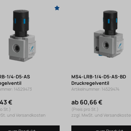
RB-1/4-D5-AS
MS4-LRB-1/4-D5-AS-BD
egelventil
Druckregelventil
nummer: 14529473
Artikelnummer: 14529474
,43 €
ab 60,66 €
o St.)
(Preis pro St.)
wSt. und Versandkosten
zzgl. MwSt. und Versandkost