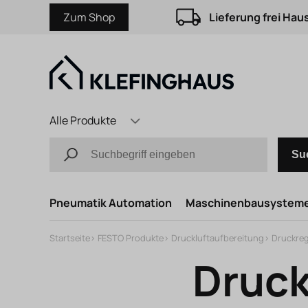
Zum Shop
Lieferung frei Hau
Alle Produkte
Su
Pneumatik Automation
Maschinenbausystem
Startseite
>
FESTO Produkte
>
Druckluftaufbereitung
>
Druckreg
Druck