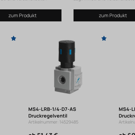
zum Produkt
zum Produkt
MS4-LRB-1/4-D7-AS
MS4-L
Druckregelventil
Druckr
Artikelnummer: 14529485
Artikel