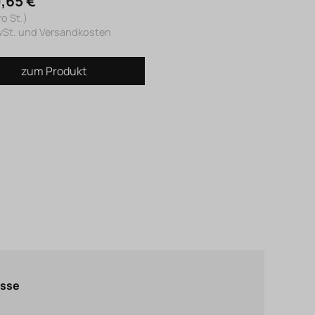
,65 €
ro St.)
wSt. und Versandkosten
zum Produkt
asse