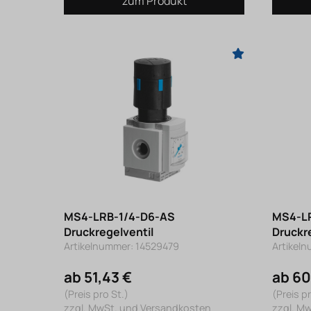
zum Produkt
MS4-LRB-1/4-D6-AS
MS4-L
Druckregelventil
Druckr
Artikelnummer: 14529479
Artikel
ab 51,43 €
ab 60
(Preis pro St.)
(Preis pr
zzgl. MwSt. und Versandkosten
zzgl. M