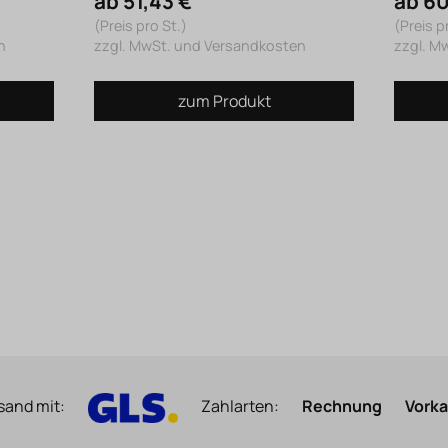
ab 51,43 €
ab 60
(Preis pro St.)
(Preis p
n
zzgl. MwSt. und Versandkosten
zzgl. M
zum Produkt
sand mit:
Zahlarten:
Rechnung
Vork