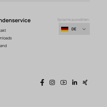
ndenservice
Sprache auswählen:
DE
takt
nloads
EN
sand