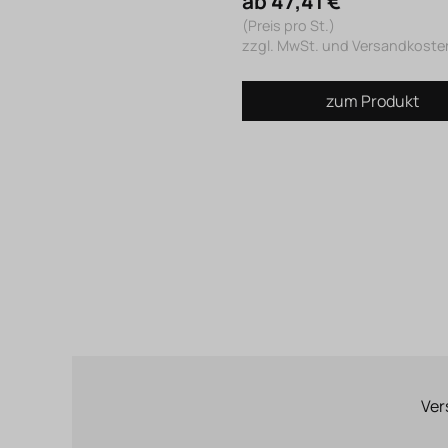
ab 47,41 €
(Preis pro St.)
zzgl. MwSt. und Versandkoste
zum Produkt
Ver