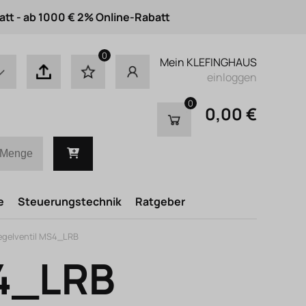
att - ab 1000 € 2% Online-Rabatt
0
Mein KLEFINGHAUS
einloggen
0
0,00 €
e
Steuerungstechnik
Ratgeber
egelventil MS4_LRB
S4_LRB