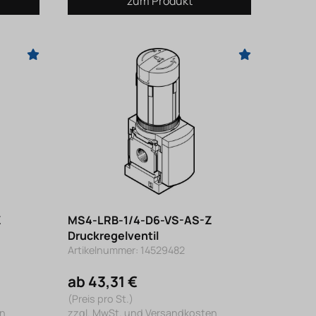
zum Produkt
Z
MS4-LRB-1/4-D6-VS-AS-Z
Druckregelventil
Artikelnummer: 14529482
ab 43,31 €
(Preis pro St.)
en
zzgl. MwSt. und Versandkosten