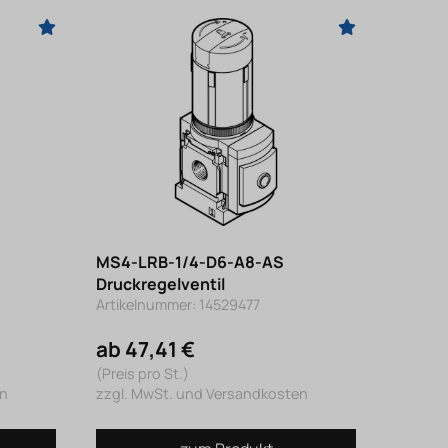
MS4-LRB-1/4-D6-A8-AS
Druckregelventil
Artikelnummer: 14529477
ab 47,41 €
(Preis pro St.)
en
zzgl. MwSt. und Versandkosten