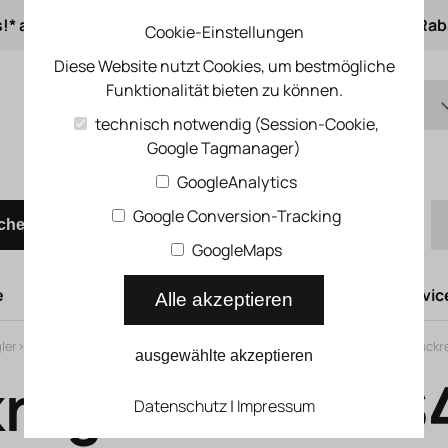
s!* ab 50 € Auftragswert
ab 500 € 1% Online-Rab
Cookie-Einstellungen
Diese Website nutzt Cookies, um bestmögliche
Funktionalität bieten zu können.
DE
technisch notwendig (Session-Cookie,
Google Tagmanager)
EN
Schnellbestellung
GoogleAnalytics
Google Conversion-Tracking
chen
GoogleMaps
e
Hubtüren
Druckluftsysteme
Kompressoren Servic
Alle akzeptieren
ler
>
Baureihe MS
>
Druckregelventile für Batteriemontage MS-LRB
>
Druckr
ausgewählte akzeptieren
regelventil M
Datenschutz
|
Impressum