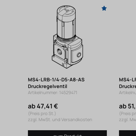
MS4-LRB-1/4-D5-A8-AS
MS4-L
Druckregelventil
Druckr
Artikelnummer: 14529471
Artikel
ab 47,41 €
ab 51
(Preis pro St.)
(Preis pr
zzgl. MwSt. und Versandkosten
zzgl. M