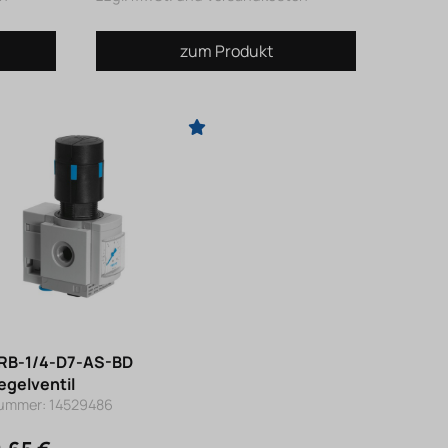
zum Produkt
RB-1/4-D7-AS-BD
egelventil
nummer: 14529486