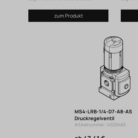
zum Produkt
MS4-LRB-1/4-D7-A8-AS
Druckregelventil
Artikelnummer: 14529483