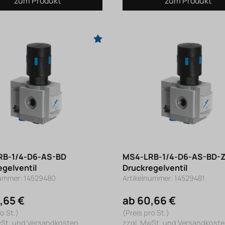
zum Produkt
zum Produkt
RB-1/4-D6-AS-BD
MS4-LRB-1/4-D6-AS-BD-
egelventil
Druckregelventil
nummer: 14529480
Artikelnummer: 14529481
,65 €
ab 60,66 €
o St.)
(Preis pro St.)
wSt. und Versandkosten
zzgl. MwSt. und Versandkost