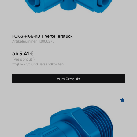
FCK-3-PK-6-KU T-Verteilerstück
Artikelnummer: 13006275
ab 5,41 €
(Preis pro St.)
zzgl. MwSt. und Versandkosten
zum Produkt