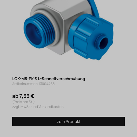
LCK-M5-PK-3 L-Schnellverschraubung
Artikelnummer: 13004468
ab 7,33 €
(Preis pro St.)
zzgl. MwSt. und Versandkosten
zum Produkt