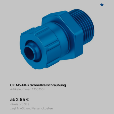
CK-M5-PK-3 Schnellverschraubung
Artikelnummer: 13003561
ab 2,56 €
(Preis pro St.)
zzgl. MwSt. und Versandkosten