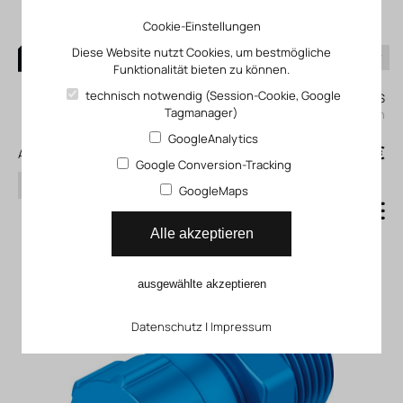
Cookie-Einstellungen
Diese Website nutzt Cookies, um bestmögliche
Funktionalität bieten zu können.
0
technisch notwendig (Session-Cookie, Google
Mein KLEFINGHAUS
Tagmanager)
einloggen
GoogleAnalytics
0
0,00 €
Alle Produkte
Google Conversion-Tracking
Suchen
GoogleMaps
Schnellverschraubung CK
Alle akzeptieren
ausgewählte akzeptieren
Datenschutz
|
Impressum