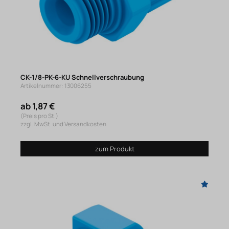
CK-1/8-PK-6-KU Schnellverschraubung
Artikelnummer: 13006255
ab 1,87 €
(Preis pro St.)
zzgl. MwSt. und Versandkosten
zum Produkt