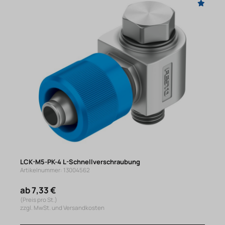
LCK-M5-PK-4 L-Schnellverschraubung
Artikelnummer: 13004562
ab 7,33 €
(Preis pro St.)
zzgl. MwSt. und Versandkosten