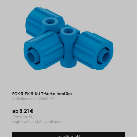
FCK-3-PK-9-KU T-Verteilerstück
Artikelnummer: 13006276
ab 8,21 €
(Preis pro St.)
zzgl. MwSt. und Versandkosten
zum Produkt