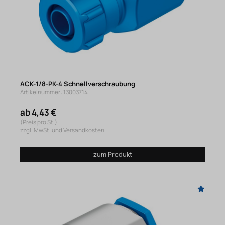
ACK-1/8-PK-4 Schnellverschraubung
Artikelnummer: 13003714
ab 4,43 €
(Preis pro St.)
zzgl. MwSt. und Versandkosten
zum Produkt