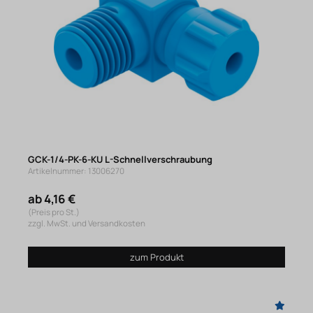
GCK-1/4-PK-6-KU L-Schnellverschraubung
Artikelnummer: 13006270
ab 4,16 €
(Preis pro St.)
zzgl. MwSt. und Versandkosten
zum Produkt