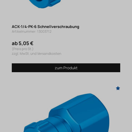
ACK-1/4-PK-6 Schnellverschraubung
Artikelnummer: 13003712
ab 5,05 €
(Preis pro St.)
zzgl. MwSt. und Versandkosten
zum Produkt