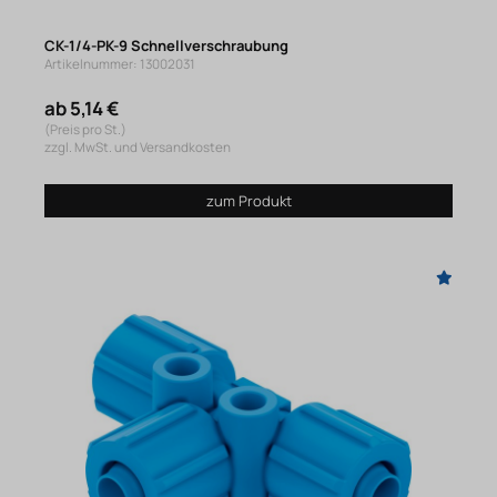
CK-1/4-PK-9 Schnellverschraubung
Artikelnummer: 13002031
ab 5,14 €
(Preis pro St.)
zzgl. MwSt. und Versandkosten
zum Produkt