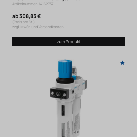
Artikelnummer: 14162737
ab 308,83 €
(Preis pro St.)
zzgl. MwSt. und Versandkosten
zum Produkt