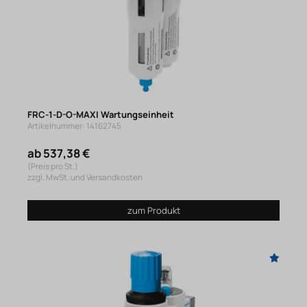
FRC-1-D-O-MAXI Wartungseinheit
Artikelnummer: 14162745
ab 537,38 €
(Preis pro St.)
zzgl. MwSt. und Versandkosten
zum Produkt