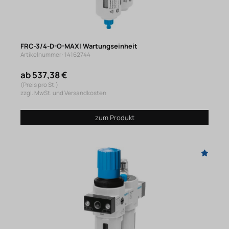
FRC-3/4-D-O-MAXI Wartungseinheit
Artikelnummer: 14162744
ab 537,38 €
(Preis pro St.)
zzgl. MwSt. und Versandkosten
zum Produkt