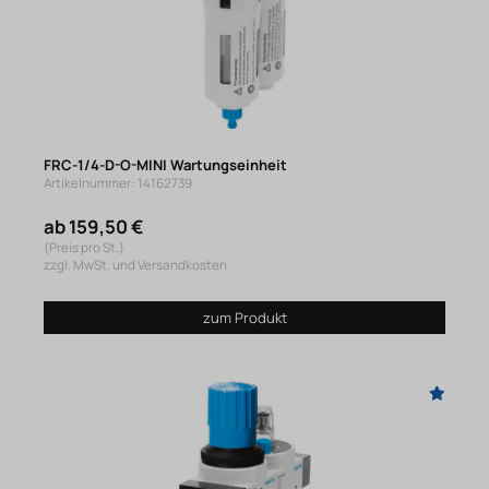
FRC-1/4-D-O-MINI Wartungseinheit
Artikelnummer: 14162739
ab 159,50 €
(Preis pro St.)
zzgl. MwSt. und Versandkosten
zum Produkt