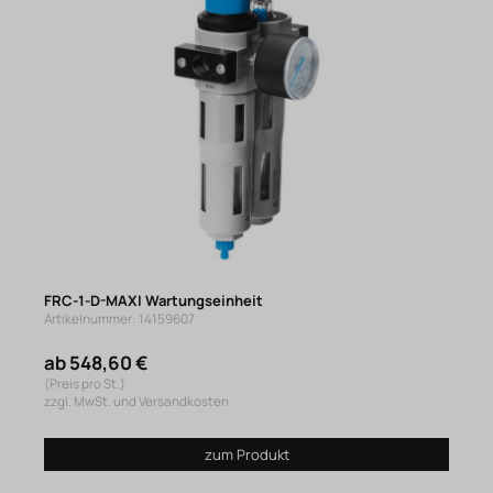
FRC-1-D-MAXI Wartungseinheit
Artikelnummer: 14159607
ab 548,60 €
(Preis pro St.)
zzgl. MwSt. und Versandkosten
zum Produkt