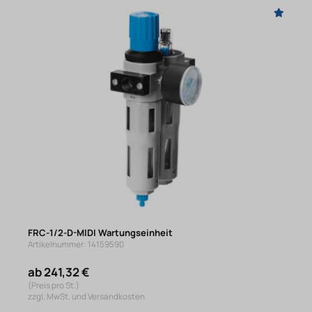
FRC-1/2-D-MIDI Wartungseinheit
Artikelnummer: 14159590
ab 241,32 €
(Preis pro St.)
zzgl. MwSt. und Versandkosten