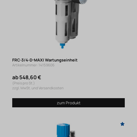
FRC-3/4-D-MAXI Wartungseinheit
Artikelnummer: 14159606
ab 548,60 €
(Preis pro St.)
zzgl. MwSt. und Versandkosten
zum Produkt