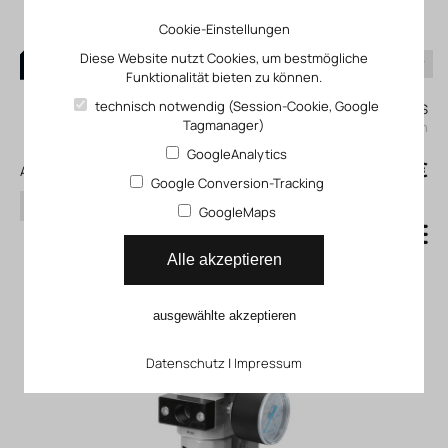
Cookie-Einstellungen
Diese Website nutzt Cookies, um bestmögliche
Funktionalität bieten zu können.
0
technisch notwendig (Session-Cookie, Google
Mein KLEFINGHAUS
Tagmanager)
einloggen
GoogleAnalytics
0
0,00 €
Alle Produkte
Google Conversion-Tracking
Suchen
GoogleMaps
Wartungseinheit FRC_D
Alle akzeptieren
ausgewählte akzeptieren
Datenschutz
|
Impressum