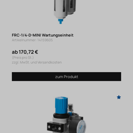
FRC-1/4-D-MINI Wartungseinheit
Artikelnummer: 14159605
ab 170,72 €
(Preis pro St.)
zzgl. MwSt. und Versandkosten
zum Produkt