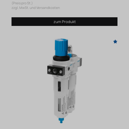
(Preis pro St.)
zzgl. MwSt. und Versandkosten
zum Produkt