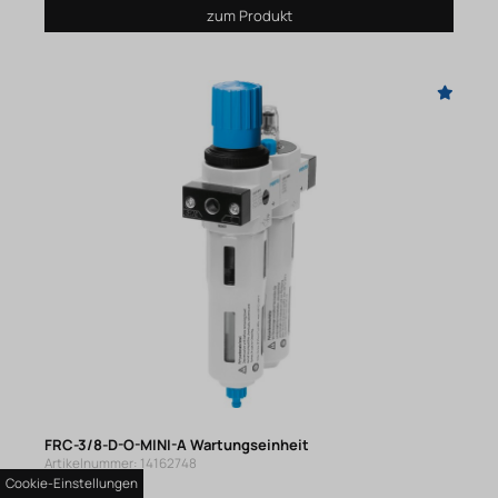
zum Produkt
FRC-3/8-D-O-MINI-A Wartungseinheit
Artikelnummer: 14162748
Cookie-Einstellungen