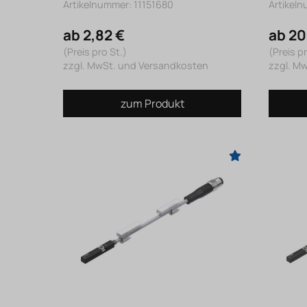
Artikelnummer: 11151680
Artikeln
ab 2,82 €
ab 20
(Preis pro St.)
(Preis pr
zzgl. MwSt. und Versandkosten
zzgl. M
zum Produkt