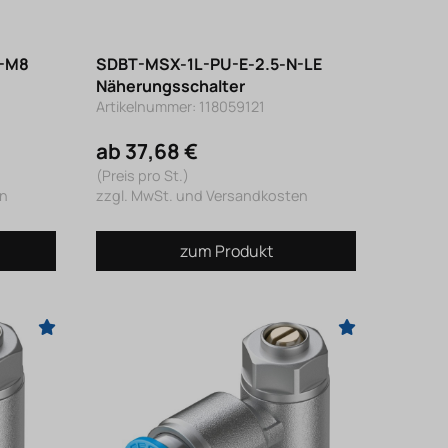
N-M8
SDBT-MSX-1L-PU-E-2.5-N-LE
Näherungsschalter
Artikelnummer: 118059121
ab 37,68 €
(Preis pro St.)
en
zzgl. MwSt. und Versandkosten
zum Produkt