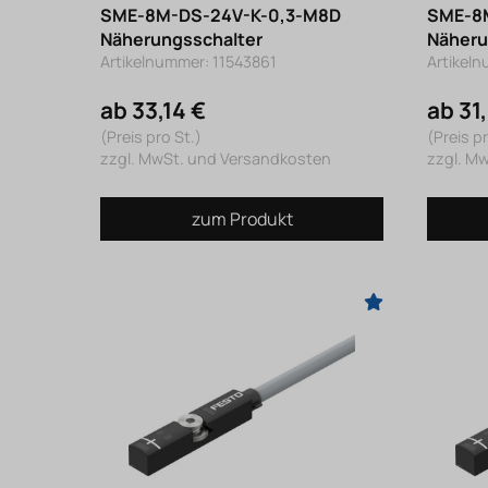
SME-8M-DS-24V-K-0,3-M8D
SME-8
Näherungsschalter
Näheru
Artikelnummer: 11543861
Artikel
ab 33,14 €
ab 31
(Preis pro St.)
(Preis pr
zzgl. MwSt. und Versandkosten
zzgl. M
zum Produkt