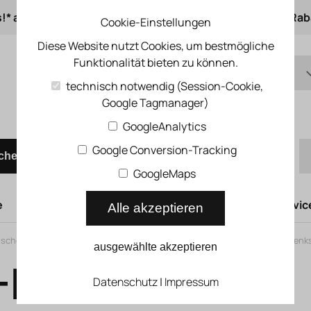
s!* ab 50 € Auftragswert
ab 500 € 1% Online-Rab
Cookie-Einstellungen
Diese Website nutzt Cookies, um bestmögliche
Funktionalität bieten zu können.
DE
technisch notwendig (Session-Cookie,
Google Tagmanager)
EN
Schnellbestellung
GoogleAnalytics
Google Conversion-Tracking
chen
GoogleMaps
e
Hubtüren
Druckluftsysteme
Kompressoren Servic
Alle akzeptieren
sche Zylinder
>
Spannzylinder
>
Linear-Schwenkspanner
>
Linear-Schwenk
ausgewählte akzeptieren
-P-A-B
Datenschutz
|
Impressum