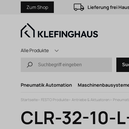
Zum Shop
Lieferung frei Hau
Alle Produkte
Su
Pneumatik Automation
Maschinenbausystem
Startseite
>
FESTO Produkte
>
Antriebe & Aktuatoren
>
Pneumati
CLR-32-10-L