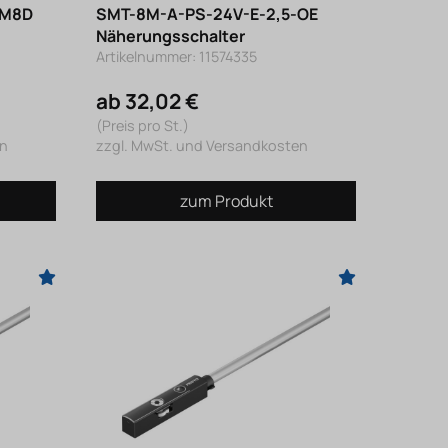
-M8D
SMT-8M-A-PS-24V-E-2,5-OE
Näherungsschalter
Artikelnummer: 11574335
ab 32,02 €
(Preis pro St.)
en
zzgl. MwSt. und Versandkosten
zum Produkt