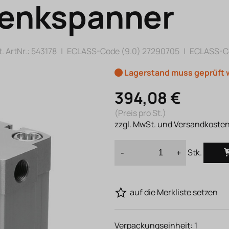
enkspanner
. ArtNr.:
543178
|
ECLASS-Code (9.0)
27290705
|
ECLASS-Co
Lagerstand muss geprüft
394,08 €
(Preis pro St.)
zzgl. MwSt. und Versandkoste
Stk.
-
+
auf die Merkliste setzen
Verpackungseinheit:
1