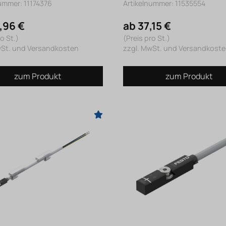
ummer: 11174376
Artikelnummer: 11535554
,96 €
ab 37,15 €
o St.)
(Preis pro St.)
wSt. und Versandkosten
zzgl. MwSt. und Versandkost
zum Produkt
zum Produkt