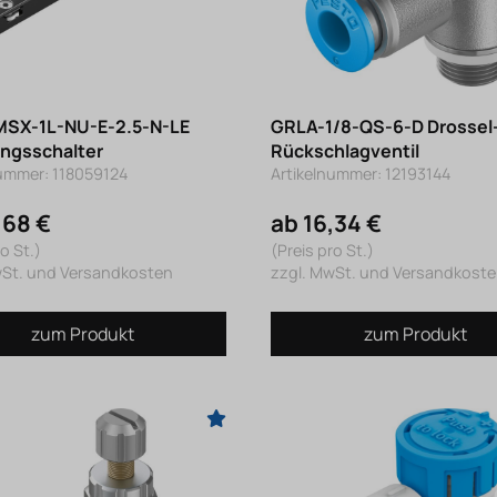
SX-1L-NU-E-2.5-N-LE
GRLA-1/8-QS-6-D Drossel
ngsschalter
Rückschlagventil
nummer: 118059124
Artikelnummer: 12193144
,68 €
ab 16,34 €
o St.)
(Preis pro St.)
wSt. und Versandkosten
zzgl. MwSt. und Versandkost
zum Produkt
zum Produkt