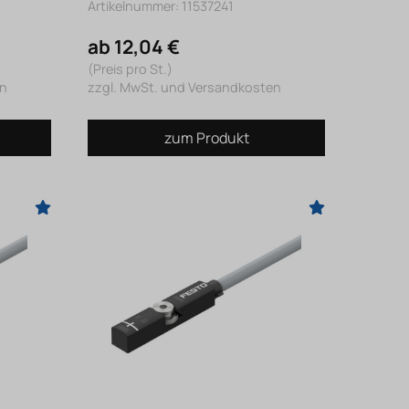
Artikelnummer: 11537241
ab 12,04 €
(Preis pro St.)
en
zzgl. MwSt. und Versandkosten
zum Produkt