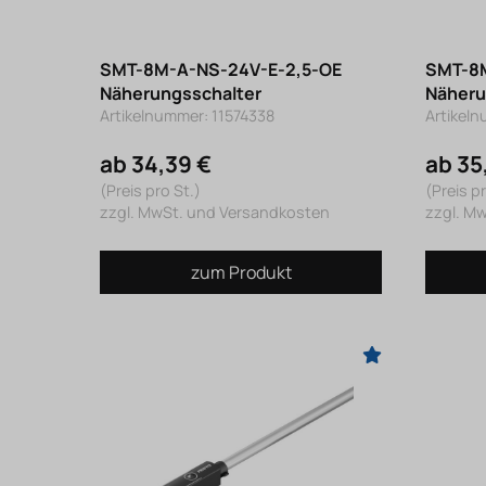
SMT-8M-A-NS-24V-E-2,5-OE
SMT-8
Näherungsschalter
Näheru
Artikelnummer: 11574338
Artikel
ab 34,39 €
ab 35
(Preis pro St.)
(Preis pr
zzgl. MwSt. und Versandkosten
zzgl. M
zum Produkt