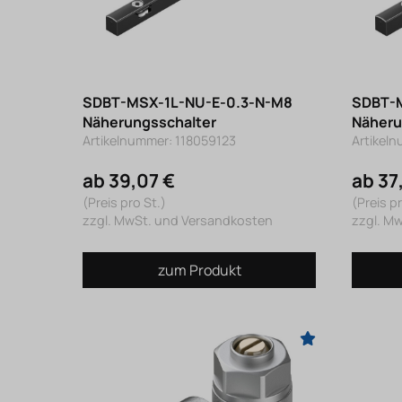
SDBT-MSX-1L-NU-E-0.3-N-M8
SDBT-M
Näherungsschalter
Näheru
Artikelnummer: 118059123
Artikel
ab 39,07 €
ab 37
(Preis pro St.)
(Preis pr
zzgl. MwSt. und Versandkosten
zzgl. M
zum Produkt