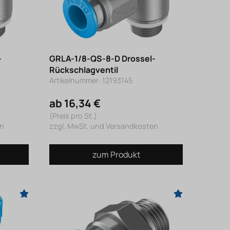
-
GRLA-1/8-QS-8-D Drossel-
Rückschlagventil
Artikelnummer: 12193145
ab 16,34 €
(Preis pro St.)
en
zzgl. MwSt. und Versandkosten
zum Produkt