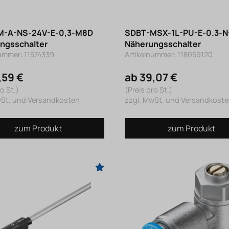
M-A-NS-24V-E-0,3-M8D
SDBT-MSX-1L-PU-E-0.3-
ngsschalter
Näherungsschalter
nummer: 11574339
Artikelnummer: 118059120
,59 €
ab 39,07 €
o St.)
(Preis pro St.)
wSt. und Versandkosten
zzgl. MwSt. und Versandkost
zum Produkt
zum Produkt