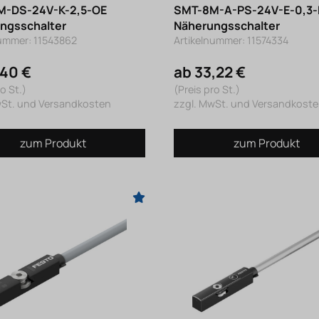
M-DS-24V-K-2,5-OE
SMT-8M-A-PS-24V-E-0,3
ngsschalter
Näherungsschalter
nummer: 11543862
Artikelnummer: 11574334
,40 €
ab 33,22 €
o St.)
(Preis pro St.)
wSt. und Versandkosten
zzgl. MwSt. und Versandkost
zum Produkt
zum Produkt