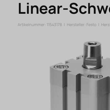
Linear-Schw
Artikelnummer: 11543178
|
Hersteller:
Festo
|
Herst