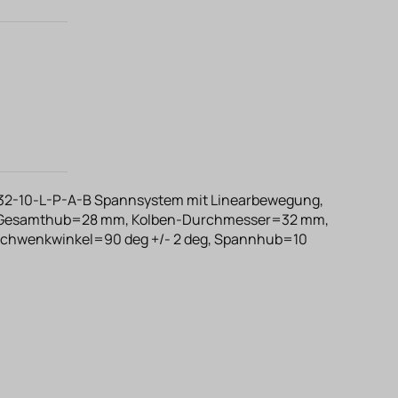
2-10-L-P-A-B Spannsystem mit Linearbewegung,
7. Gesamthub=28 mm, Kolben-Durchmesser=32 mm,
chwenkwinkel=90 deg +/- 2 deg, Spannhub=10