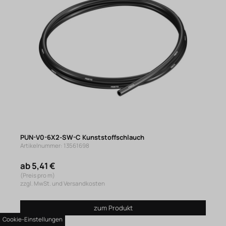
PUN-V0-6X2-SW-C Kunststoffschlauch
Artikelnummer: 13561698
ab 5,41 €
(Preis pro m)
zzgl. MwSt. und Versandkosten
zum Produkt
Cookie-Einstellungen