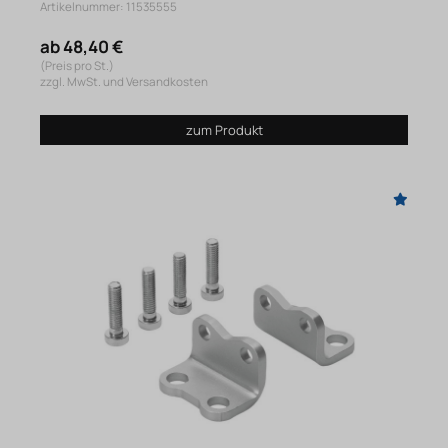
Artikelnummer: 11535555
ab 48,40 €
(Preis pro St.)
zzgl. MwSt. und Versandkosten
zum Produkt