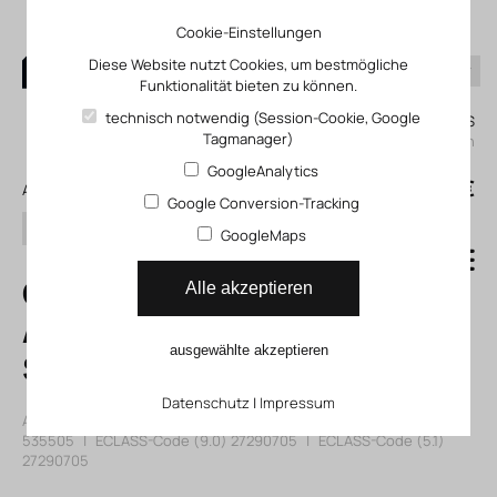
Cookie-Einstellungen
Diese Website nutzt Cookies, um bestmögliche
Funktionalität bieten zu können.
0
technisch notwendig (Session-Cookie, Google
Mein KLEFINGHAUS
Tagmanager)
einloggen
GoogleAnalytics
0
0,00 €
Alle Produkte
Google Conversion-Tracking
Suchen
GoogleMaps
CLR-63-20-R-P-
Alle akzeptieren
A-K11-R8 Linear-
ausgewählte akzeptieren
Schwenkspanner
Datenschutz
|
Impressum
Artikelnummer: 11535505
|
Hersteller:
Festo
|
Herst. ArtNr.:
535505
|
ECLASS-Code (9.0)
27290705
|
ECLASS-Code (5.1)
27290705