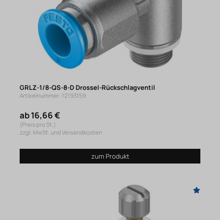
GRLZ-1/8-QS-8-D Drossel-Rückschlagventil
Artikelnummer: 12193159
ab 16,66 €
(Preis pro St.)
zzgl. MwSt. und Versandkosten
zum Produkt