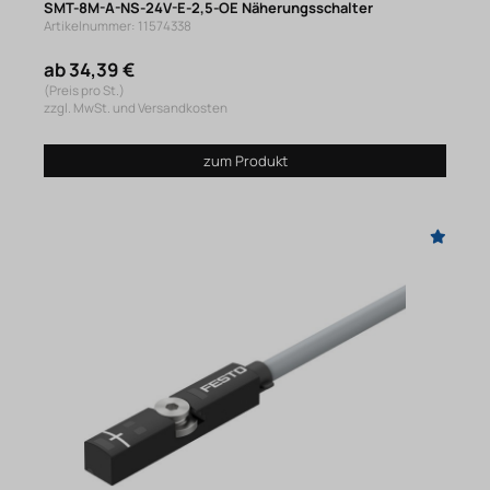
SMT-8M-A-NS-24V-E-2,5-OE Näherungsschalter
Artikelnummer: 11574338
ab 34,39 €
(Preis pro St.)
zzgl. MwSt. und Versandkosten
zum Produkt