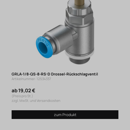
GRLA-1/8-QS-8-RS-D Drossel-Rückschlagventil
Artikelnummer: 12534337
ab 19,02 €
(Preis pro St.)
zzgl. MwSt. und Versandkosten
zum Produkt