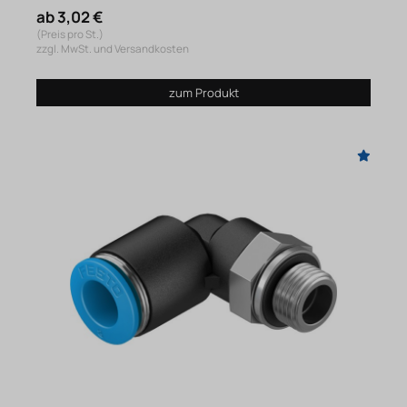
ab 3,02 €
(Preis pro St.)
zzgl. MwSt. und Versandkosten
zum Produkt