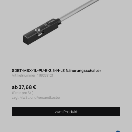
SDBT-MSX-1L-PU-E-2.5-N-LE Näherungsschalter
Artikelnummer: 118059121
ab 37,68 €
(Preis pro St.)
zzgl. MwSt. und Versandkosten
zum Produkt