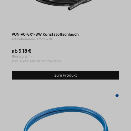
PUN-V0-6X1-SW Kunststoffschlauch
Artikelnummer: 13525438
ab 5,18 €
(Preis pro m)
zzgl. MwSt. und Versandkosten
zum Produkt