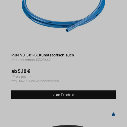
PUN-V0-6X1-BL Kunststoffschlauch
Artikelnummer: 13525442
ab 5,18 €
(Preis pro m)
zzgl. MwSt. und Versandkosten
zum Produkt