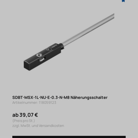
SDBT-MSX-1L-NU-E-0.3-N-M8 Näherungsschalter
Artikelnummer: 118059123
ab 39,07 €
(Preis pro St.)
zzgl. MwSt. und Versandkosten