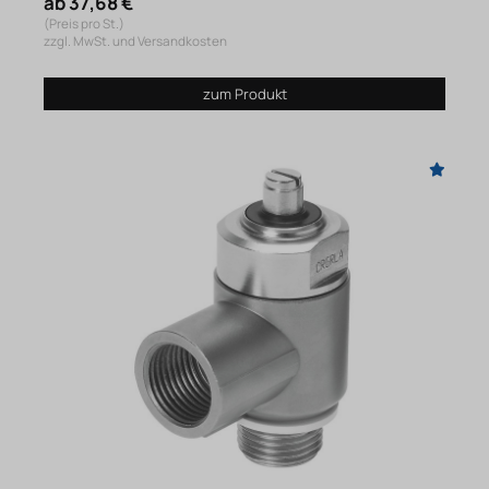
ab 37,68 €
(Preis pro St.)
zzgl. MwSt. und Versandkosten
zum Produkt