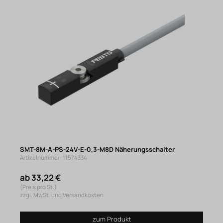
SMT-8M-A-PS-24V-E-0,3-M8D Näherungsschalter
Artikelnummer: 11574334
ab 33,22 €
(Preis pro St.)
zzgl. MwSt. und Versandkosten
zum Produkt