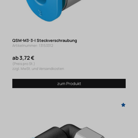
QSM-M3-3-I Steckverschraubung
Artikelnummer: 13153312
ab 3,72 €
(Preis pro St.)
zzgl. MwSt. und Versandkosten
zum Produkt