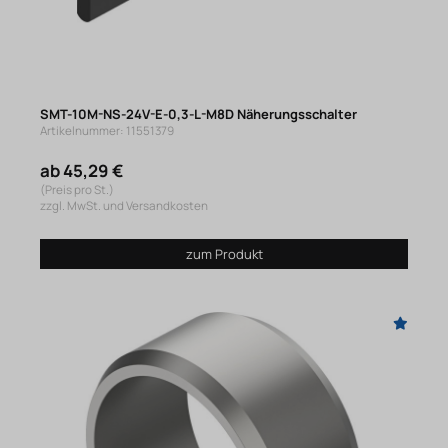
SMT-10M-NS-24V-E-0,3-L-M8D Näherungsschalter
Artikelnummer: 11551379
ab 45,29 €
(Preis pro St.)
zzgl. MwSt. und Versandkosten
zum Produkt