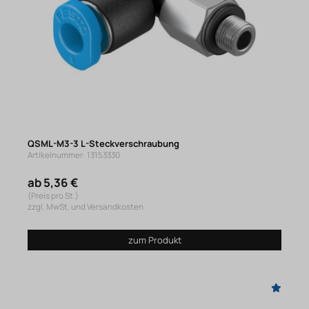
QSML-M3-3 L-Steckverschraubung
Artikelnummer: 13153330
ab 5,36 €
(Preis pro St.)
zzgl. MwSt. und Versandkosten
zum Produkt