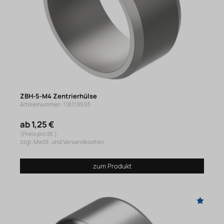
ZBH-5-M4 Zentrierhülse
Artikelnummer: 118119593
ab 1,25 €
(Preis pro St.)
zzgl. MwSt. und Versandkosten
zum Produkt