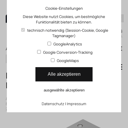
Cookie-Einstellungen
Diese Website nutzt Cookies, um bestmögliche
Funktionalität bieten zu können.
0
technisch notwendig (Session-Cookie, Google
Mein KLEFINGHAUS
Tagmanager)
einloggen
GoogleAnalytics
0
0,00 €
Alle Produkte
Google Conversion-Tracking
Suchen
GoogleMaps
DGST-6-40-E1A
Alle akzeptieren
Mini-Schlitten
ausgewählte akzeptieren
Artikelnummer: 118078831
|
Hersteller:
Festo
|
Herst. ArtNr.:
8078831
|
ECLASS-Code (9.0)
Datenschutz
27290890
|
Impressum
|
ECLASS-Code (5.1)
27290801