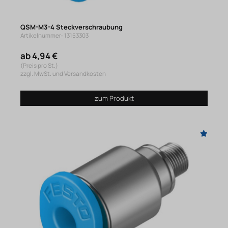
QSM-M3-4 Steckverschraubung
Artikelnummer: 13153303
ab 4,94 €
(Preis pro St.)
zzgl. MwSt. und Versandkosten
zum Produkt