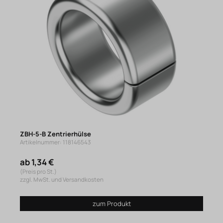
ZBH-5-B Zentrierhülse
Artikelnummer: 118146543
ab 1,34 €
(Preis pro St.)
zzgl. MwSt. und Versandkosten
zum Produkt