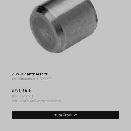
ZBS-2 Zentrierstift
Artikelnummer: 11525273
ab 1,34 €
(Preis pro St.)
zzgl. MwSt. und Versandkosten
zum Produkt