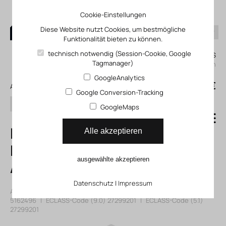
Cookie-Einstellungen
Diese Website nutzt Cookies, um bestmögliche
Funktionalität bieten zu können.
0
technisch notwendig (Session-Cookie, Google
Mein KLEFINGHAUS
Tagmanager)
einloggen
GoogleAnalytics
0
0,00 €
Alle Produkte
Google Conversion-Tracking
Suchen
GoogleMaps
DHAA-G-E21-60-
Alle akzeptieren
B8G-40
ausgewählte akzeptieren
Adapterbausatz
Datenschutz
|
Impressum
Artikelnummer: 115162496
|
Hersteller:
Festo
|
Herst. ArtNr.:
5162496
|
ECLASS-Code (9.0)
27299201
|
ECLASS-Code (5.1)
27299201