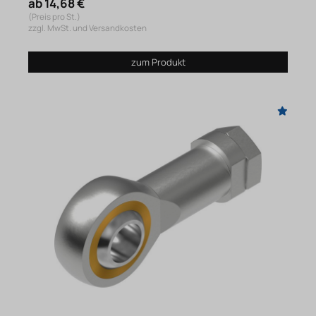
ab 14,68 €
(Preis pro St.)
zzgl. MwSt. und Versandkosten
zum Produkt