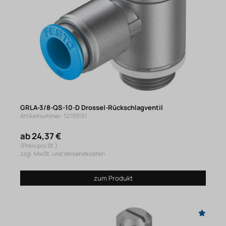
GRLA-3/8-QS-10-D Drossel-Rückschlagventil
Artikelnummer: 12193151
ab 24,37 €
(Preis pro St.)
zzgl. MwSt. und Versandkosten
zum Produkt