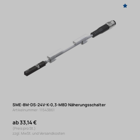
SME-8M-DS-24V-K-0,3-M8D Näherungsschalter
Artikelnummer: 11543861
ab 33,14 €
(Preis pro St.)
zzgl. MwSt. und Versandkosten