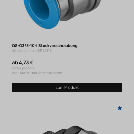
QS-G3/8-10-I Steckverschraubung
Artikelnummer: 13186113
ab 4,73 €
(Preis pro St.)
zzgl. MwSt. und Versandkosten
zum Produkt