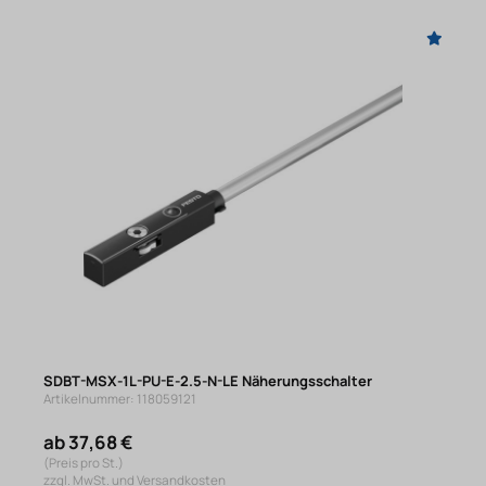
SDBT-MSX-1L-PU-E-2.5-N-LE Näherungsschalter
Artikelnummer: 118059121
ab 37,68 €
(Preis pro St.)
zzgl. MwSt. und Versandkosten