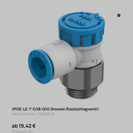
VFOE-LE-T-G38-Q10 Drossel-Rückschlagventil
Artikelnummer: 128068732
ab 19,42 €
(Preis pro St.)