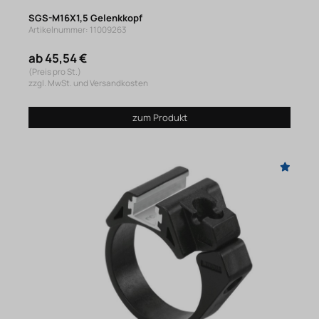
SGS-M16X1,5 Gelenkkopf
Artikelnummer: 11009263
ab 45,54 €
(Preis pro St.)
zzgl. MwSt. und Versandkosten
zum Produkt