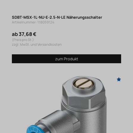
SDBT-MSX-1L-NU-E-2.5-N-LE Näherungsschalter
Artikelnummer: 118059124
ab 37,68 €
(Preis pro St.)
zzgl. MwSt. und Versandkosten
zum Produkt