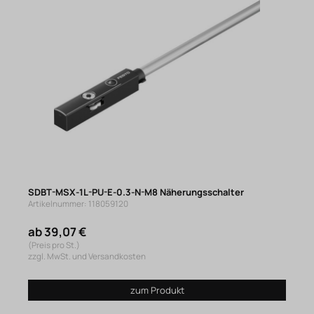
SDBT-MSX-1L-PU-E-0.3-N-M8 Näherungsschalter
Artikelnummer: 118059120
ab 39,07 €
(Preis pro St.)
zzgl. MwSt. und Versandkosten
zum Produkt