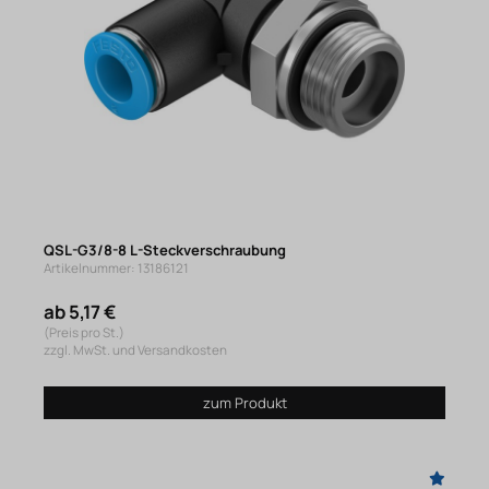
QSL-G3/8-8 L-Steckverschraubung
Artikelnummer: 13186121
ab 5,17 €
(Preis pro St.)
zzgl. MwSt. und Versandkosten
zum Produkt