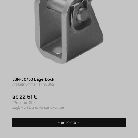
LBN-50/63 Lagerbock
Artikelnummer: 11195862
ab 22,61 €
(Preis pro St.)
zzgl. MwSt. und Versandkosten
zum Produkt