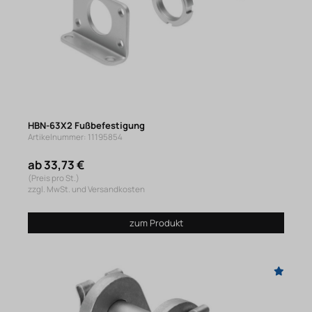
HBN-63X2 Fußbefestigung
Artikelnummer: 11195854
ab 33,73 €
(Preis pro St.)
zzgl. MwSt. und Versandkosten
zum Produkt