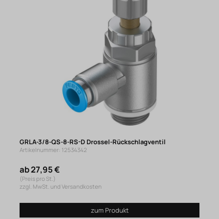
GRLA-3/8-QS-8-RS-D Drossel-Rückschlagventil
Artikelnummer: 12534342
ab 27,95 €
(Preis pro St.)
zzgl. MwSt. und Versandkosten
zum Produkt