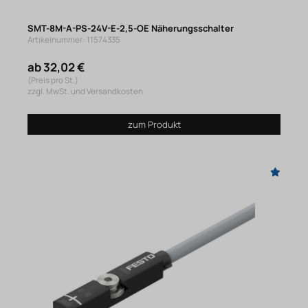
SMT-8M-A-PS-24V-E-2,5-OE Näherungsschalter
Artikelnummer: 11574335
ab 32,02 €
(Preis pro St.)
zzgl. MwSt. und Versandkosten
zum Produkt