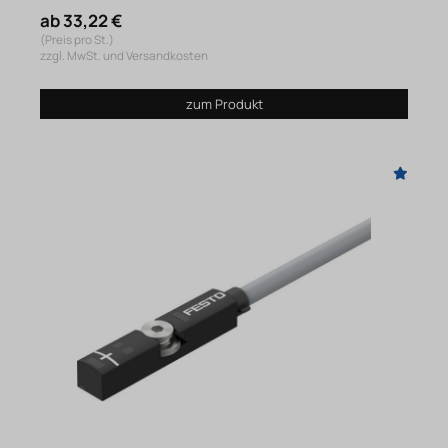
ab 33,22 €
(Preis pro St.)
zzgl. MwSt. und Versandkosten
zum Produkt