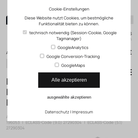
Cookie-Einstellungen
Diese Website nutzt Cookies, um bestmögliche
Funktionalität bieten zu können.
0
technisch notwendig (Session-Cookie, Google
Mein KLEFINGHAUS
Tagmanager)
einloggen
GoogleAnalytics
0
0,00 €
Alle Produkte
Google Conversion-Tracking
Suchen
GoogleMaps
DSNU-63-80-
Alle akzeptieren
PPV-A
ausgewählte akzeptieren
Rundzylinder
Datenschutz
|
Impressum
Artikelnummer: 11196053
|
Hersteller:
Festo
|
Herst. ArtNr.:
196053
|
ECLASS-Code (9.0)
27290304
|
ECLASS-Code (5.1)
27290304