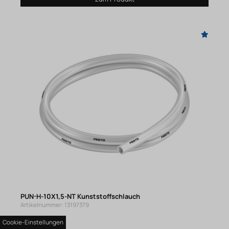
PUN-H-10X1,5-NT Kunststoffschlauch
Artikelnummer: 13197379
Cookie-Einstellungen
ab 2,45 €