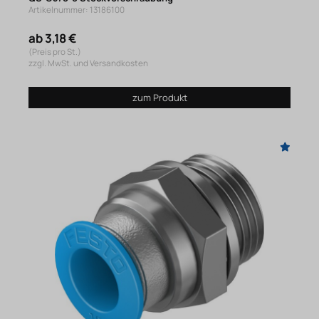
Artikelnummer: 13186100
ab 3,18 €
(Preis pro St.)
zzgl. MwSt. und Versandkosten
zum Produkt