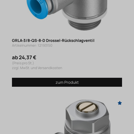
GRLA-3/8-QS-8-D Drossel-Rückschlagventil
Artikelnummer: 12193150
ab 24,37 €
(Preis pro St.)
zzgl. MwSt. und Versandkosten
zum Produkt