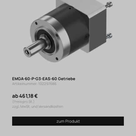
EMGA-60-P-G3-EAS-60 Getriebe
Artikelnummer: 102297686
ab 461,18 €
(Preis pro St.)
zzgl. MwSt. und Versandkosten
zum Produkt