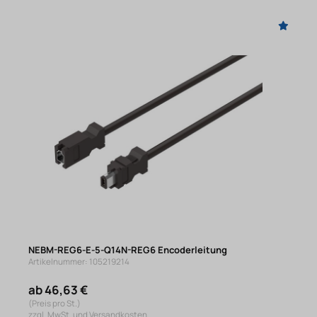
NEBM-REG6-E-5-Q14N-REG6 Encoderleitung
Artikelnummer: 105219214
ab 46,63 €
(Preis pro St.)
zzgl. MwSt. und Versandkosten