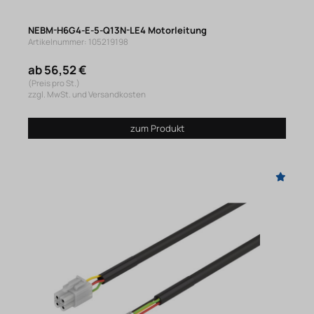
NEBM-H6G4-E-5-Q13N-LE4 Motorleitung
Artikelnummer: 105219198
ab 56,52 €
(Preis pro St.)
zzgl. MwSt. und Versandkosten
zum Produkt