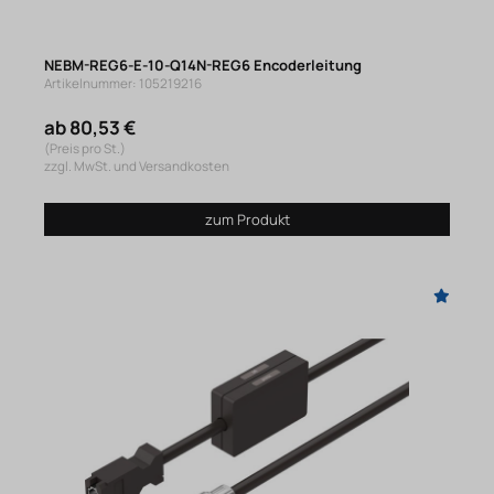
NEBM-REG6-E-10-Q14N-REG6 Encoderleitung
Artikelnummer: 105219216
ab 80,53 €
(Preis pro St.)
zzgl. MwSt. und Versandkosten
zum Produkt