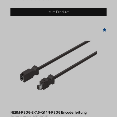
zum Produkt
NEBM-REG6-E-7.5-Q14N-REG6 Encoderleitung
Artikelnummer: 105219215