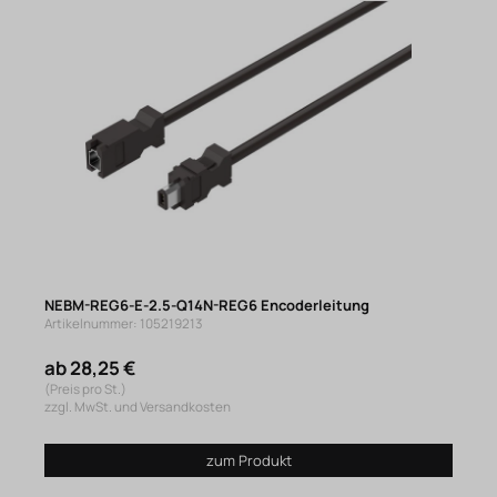
NEBM-REG6-E-2.5-Q14N-REG6 Encoderleitung
Artikelnummer: 105219213
ab 28,25 €
(Preis pro St.)
zzgl. MwSt. und Versandkosten
zum Produkt