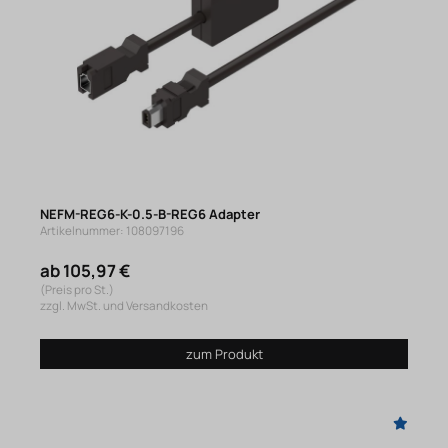
NEFM-REG6-K-0.5-B-REG6 Adapter
Artikelnummer: 108097196
ab 105,97 €
(Preis pro St.)
zzgl. MwSt. und Versandkosten
zum Produkt