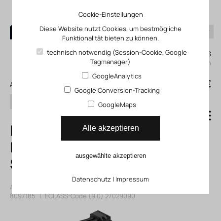
Cookie-Einstellungen
Diese Website nutzt Cookies, um bestmögliche
Funktionalität bieten zu können.
0
technisch notwendig (Session-Cookie, Google
Mein KLEFINGHAUS
Tagmanager)
einloggen
GoogleAnalytics
0
0,00 €
Alle Produkte
Google Conversion-Tracking
Suchen
GoogleMaps
EMMB-AS-60-04-
Alle akzeptieren
K-S30M
ausgewählte akzeptieren
Servomotor
Datenschutz
|
Impressum
Artikelnummer: 108097185
|
Hersteller:
Festo
|
Herst. ArtNr.:
8097185
|
ECLASS-Code (9.0)
27029090