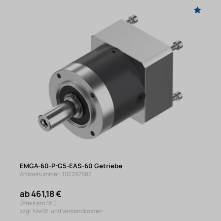
EMGA-60-P-G5-EAS-60 Getriebe
Artikelnummer: 102297687
ab 461,18 €
(Preis pro St.)
zzgl. MwSt. und Versandkosten