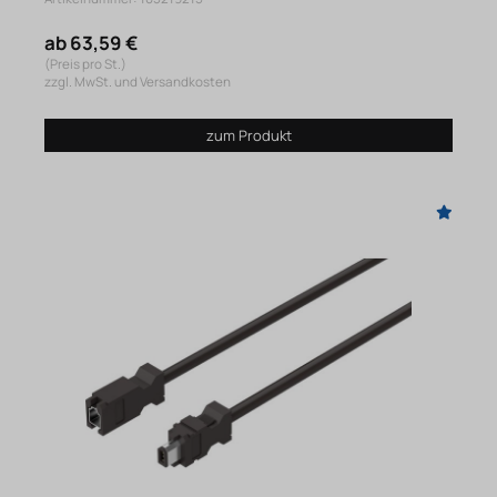
ab 63,59 €
(Preis pro St.)
zzgl. MwSt. und Versandkosten
zum Produkt