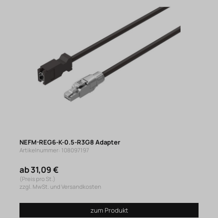
NEFM-REG6-K-0.5-R3G8 Adapter
Artikelnummer: 108097197
ab 31,09 €
(Preis pro St.)
zzgl. MwSt. und Versandkosten
zum Produkt