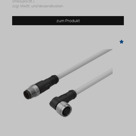
(Preis pro St.)
zzgl. MwSt. und Versandkosten
zum Produkt