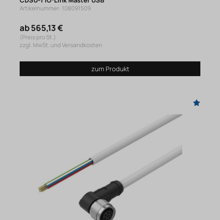
Artikelnummer: 108091509
ab 565,13 €
(Preis pro St.)
zzgl. MwSt. und Versandkosten
zum Produkt