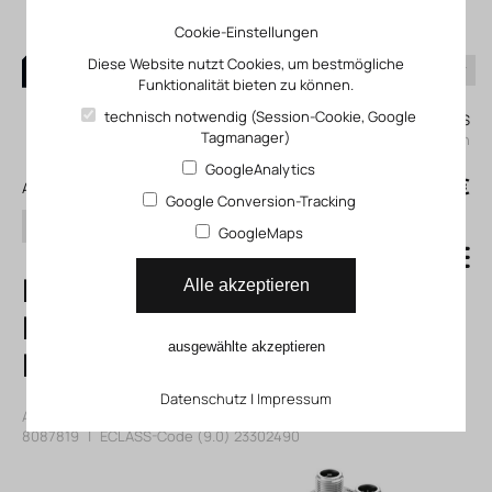
Cookie-Einstellungen
Diese Website nutzt Cookies, um bestmögliche
Funktionalität bieten zu können.
0
technisch notwendig (Session-Cookie, Google
Mein KLEFINGHAUS
Tagmanager)
einloggen
GoogleAnalytics
0
0,00 €
Alle Produkte
Google Conversion-Tracking
Suchen
GoogleMaps
ERMS-25-90-ST-
Alle akzeptieren
M-H1-PLK-AA
ausgewählte akzeptieren
Drehantriebseinheit
Datenschutz
|
Impressum
Artikelnummer: 118087819
|
Hersteller:
Festo
|
Herst. ArtNr.:
8087819
|
ECLASS-Code (9.0)
23302490