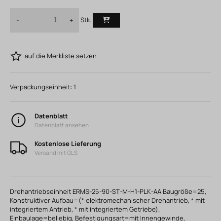
Stk.
-
+
auf die Merkliste setzen
Verpackungseinheit:
1
Datenblatt
Datenblatt ansehen
Kostenlose Lieferung
Versand mit GLS
Drehantriebseinheit ERMS-25-90-ST-M-H1-PLK-AA Baugröße=25,
Konstruktiver Aufbau=(* elektromechanischer Drehantrieb, * mit
integriertem Antrieb, * mit integriertem Getriebe),
Einbaulage=beliebig, Befestigungsart=mit Innengewinde,