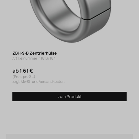
ZBH-9-B Zentrierhülse
Artikelnummer: 118137184
ab 1,61 €
(Preis pro St.)
zzgl. MwSt. und Versandkosten
zum Produkt