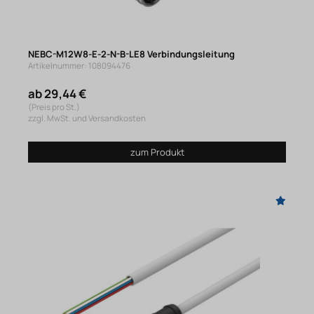
NEBC-M12W8-E-2-N-B-LE8 Verbindungsleitung
Artikelnummer: 108094476
ab 29,44 €
(Preis pro St.)
zzgl. MwSt. und Versandkosten
zum Produkt