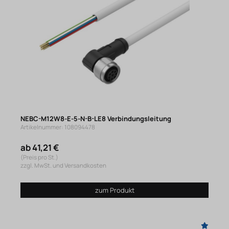
NEBC-M12W8-E-5-N-B-LE8 Verbindungsleitung
Artikelnummer: 108094478
ab 41,21 €
(Preis pro St.)
zzgl. MwSt. und Versandkosten
zum Produkt