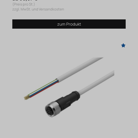
(Preis pro St.)
zzgl. MwSt. und Versandkosten
zum Produkt