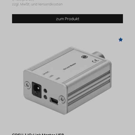
zzgl. MwSt. und Versandkosten
zum Produkt
CDSU-1 IO-Link Master USB