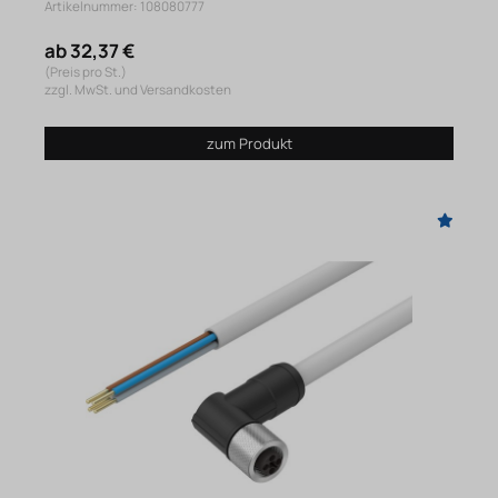
Artikelnummer: 108080777
ab 32,37 €
(Preis pro St.)
zzgl. MwSt. und Versandkosten
zum Produkt