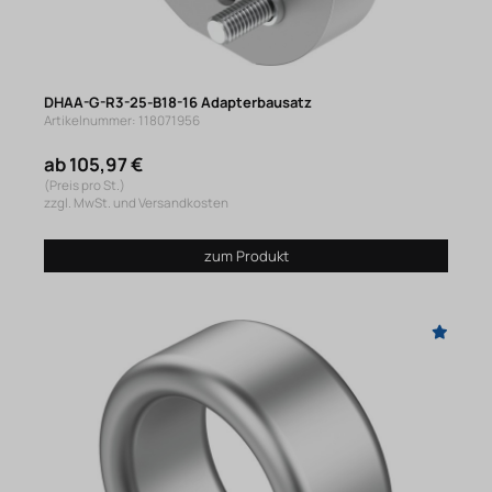
DHAA-G-R3-25-B18-16 Adapterbausatz
Artikelnummer: 118071956
ab 105,97 €
(Preis pro St.)
zzgl. MwSt. und Versandkosten
zum Produkt