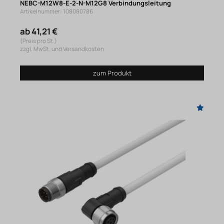
NEBC-M12W8-E-2-N-M12G8 Verbindungsleitung
Artikelnummer: 108080786
ab 41,21 €
(Preis pro St.)
zzgl. MwSt. und Versandkosten
zum Produkt