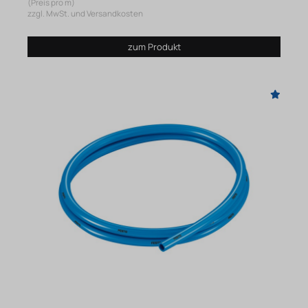
(Preis pro m)
zzgl. MwSt. und Versandkosten
zum Produkt