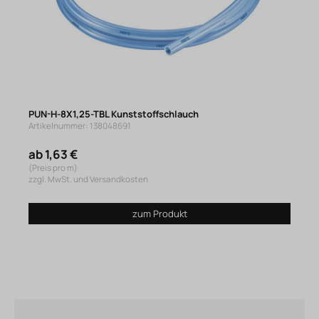
PUN-H-8X1,25-TBL Kunststoffschlauch
Artikelnummer: 138048691
ab 1,63 €
(Preis pro m)
zzgl. MwSt. und Versandkosten
zum Produkt