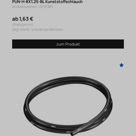
PUN-H-8X1,25-BL Kunststoffschlauch
Artikelnummer: 13197385
ab 1,63 €
(Preis pro m)
zzgl. MwSt. und Versandkosten
zum Produkt