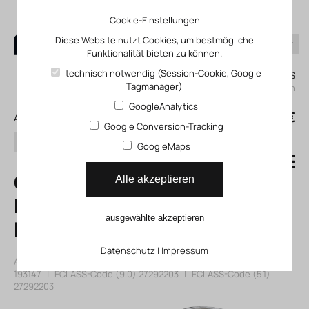
Cookie-Einstellungen
Diese Website nutzt Cookies, um bestmögliche
Funktionalität bieten zu können.
0
technisch notwendig (Session-Cookie, Google
Mein KLEFINGHAUS
Tagmanager)
einloggen
GoogleAnalytics
0
0,00 €
Alle Produkte
Google Conversion-Tracking
Suchen
GoogleMaps
GRLA-1/4-QS-8-D
Alle akzeptieren
Drossel-
ausgewählte akzeptieren
Rückschlagventil
Datenschutz
|
Impressum
Artikelnummer: 12193147
|
Hersteller:
Festo
|
Herst. ArtNr.:
193147
|
ECLASS-Code (9.0)
27292203
|
ECLASS-Code (5.1)
27292203