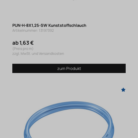
PUN-H-8X1,25-SW Kunststoffschlauch
Artikelnummer: 13197392
ab 1,63 €
(Preis pro m)
zzgl. MwSt. und Versandkosten
zum Produkt