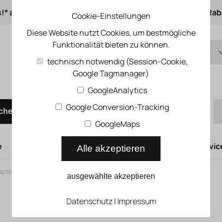
s!* ab 50 € Auftragswert
ab 500 € 1% Online-Rab
Cookie-Einstellungen
Diese Website nutzt Cookies, um bestmögliche
Funktionalität bieten zu können.
DE
technisch notwendig (Session-Cookie,
Google Tagmanager)
EN
Schnellbestellung
GoogleAnalytics
Google Conversion-Tracking
chen
GoogleMaps
e
Hubtüren
Druckluftsysteme
Kompressoren Servic
Alle akzeptieren
apter für Greifer DHAA_G
ausgewählte akzeptieren
Datenschutz
|
Impressum