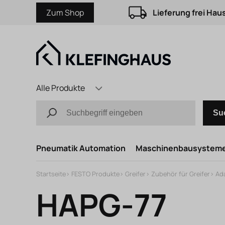
Zum Shop
Lieferung frei Hau
Alle Produkte
Su
Pneumatik Automation
Maschinenbausystem
Startseite
>
FESTO Produkte
>
Greifer
>
Zubehör für Greifer
>
Ad
HAPG-77