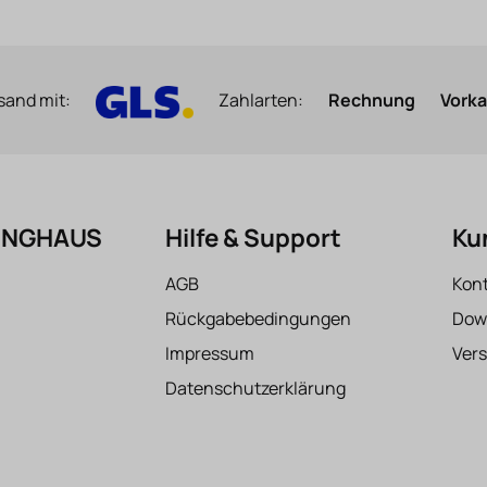
sand mit:
Zahlarten:
Rechnung
Vork
FINGHAUS
Hilfe & Support
Ku
AGB
Kon
Rückgabebedingungen
Dow
Impressum
Ver
Datenschutzerklärung