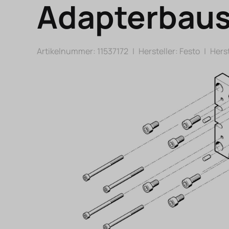
Adapterbaus
Artikelnummer: 11537172
|
Hersteller:
Festo
|
Herst