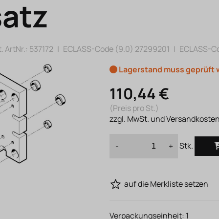
atz
. ArtNr.:
537172
|
ECLASS-Code (9.0)
27299201
|
ECLASS-Co
Lagerstand muss geprüft
110,44 €
(Preis pro St.)
zzgl. MwSt. und Versandkoste
Stk.
-
+
auf die Merkliste setzen
Verpackungseinheit:
1