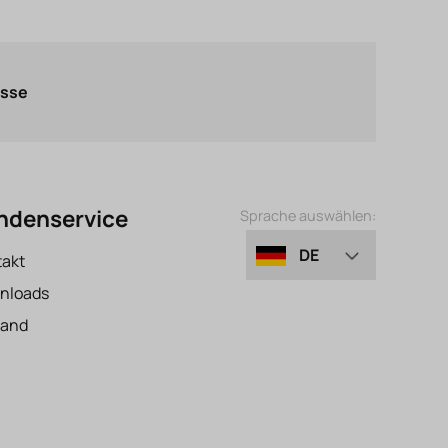
asse
ndenservice
Sprache auswählen:
DE
takt
nloads
EN
sand