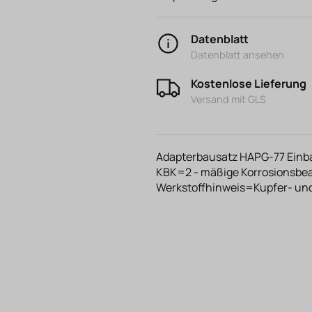
Datenblatt
Datenblatt ansehen
Kostenlose Lieferung
Versand mit GLS
Adapterbausatz HAPG-77 Einba
KBK=2 - mäßige Korrosionsbe
Werkstoffhinweis=Kupfer- und