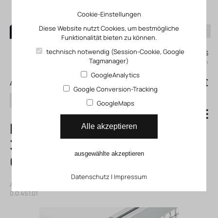
Cookie-Einstellungen
Diese Website nutzt Cookies, um bestmögliche
Funktionalität bieten zu können.
0
technisch notwendig (Session-Cookie, Google
Mein KLEFINGHAUS
Tagmanager)
einloggen
GoogleAnalytics
0
0,00 €
Alle Produkte
Google Conversion-Tracking
Suchen
GoogleMaps
Klemmprofil 6
Alle akzeptieren
30x30, natur,
ausgewählte akzeptieren
6000mm
Datenschutz
|
Impressum
Artikelnummer: 41045101
|
Hersteller:
Item
|
Herst. ArtNr.:
0.0.451.01