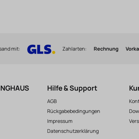
sand mit:
Zahlarten:
Rechnung
Vork
FINGHAUS
Hilfe & Support
Ku
AGB
Kon
Rückgabebedingungen
Dow
Impressum
Ver
Datenschutzerklärung