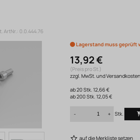
. ArtNr.:
0.0.444.76
Lagerstand muss geprüft
13,92 €
(Preis pro St.)
zzgl. MwSt. und Versandkoste
ab
20
Stk.
12,66 €
ab
200
Stk.
12,05 €
Stk.
-
+
auf die Merkliste setzen