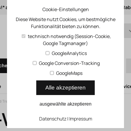
s!* ab 50 € Auftragswert
ab 500 € 1% Online-Rab
Cookie-Einstellungen
Diese Website nutzt Cookies, um bestmögliche
Funktionalität bieten zu können.
DE
technisch notwendig (Session-Cookie,
Google Tagmanager)
EN
Schnellbestellung
GoogleAnalytics
Google Conversion-Tracking
chen
GoogleMaps
e
Hubtüren
Druckluftsysteme
Kompressoren Servic
Alle akzeptieren
d Trennwandelemente
>
Klemmprofile
ausgewählte akzeptieren
Verbinder 8
Datenschutz
|
Impressum