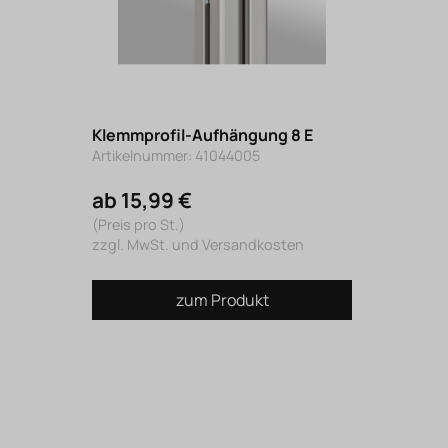
Klemmprofil-Aufhängung 8 E
Artikelnummer: 41044005
ab 15,99 €
(Preis pro St.)
zzgl. MwSt. und Versandkosten
zum Produkt