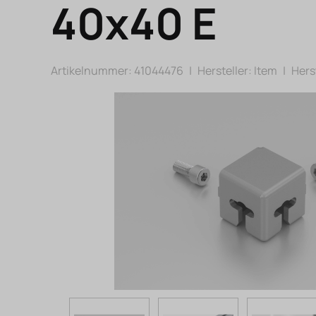
40x40 E
Artikelnummer: 41044476
|
Hersteller:
Item
|
Herst