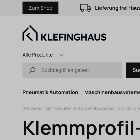
Zum Shop
Lieferung frei Hau
Alle Produkte
Su
Pneumatik Automation
Maschinenbausystem
Startseite
>
item Produkte
>
MB Systembaukasten
>
Schutz- un
Klemmprofil-