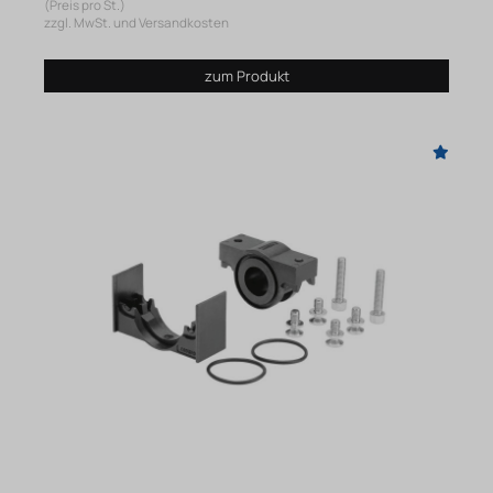
(Preis pro St.)
zzgl. MwSt. und Versandkosten
zum Produkt