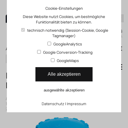
Cookie-Einstellungen
Diese Website nutzt Cookies, um bestmögliche
Funktionalität bieten zu können.
0
technisch notwendig (Session-Cookie, Google
Mein KLEFINGHAUS
Tagmanager)
einloggen
GoogleAnalytics
0
0,00 €
Alle Produkte
Google Conversion-Tracking
Suchen
GoogleMaps
LRB-D-7-O-MIDI
Alle akzeptieren
Druckregelventil
ausgewählte akzeptieren
Artikelnummer: 14197538
|
Hersteller:
Festo
|
Herst. ArtNr.:
197538
|
ECLASS-Code (9.0)
Datenschutz
27293101
|
Impressum
|
ECLASS-Code (5.1)
27293101