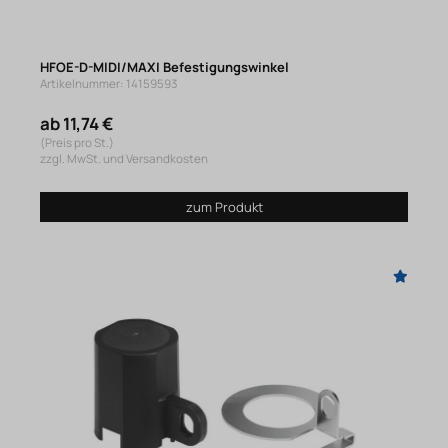
HFOE-D-MIDI/MAXI Befestigungswinkel
Artikelnummer: 14159593
ab 11,74 €
(Preis pro St.)
zzgl. MwSt. und Versandkosten
zum Produkt