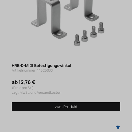
HRB-D-MIDI Befestigungswinkel
Artikelnummer: 14525030
ab 12,76 €
(Preis pro St.)
zzgl. MwSt. und Versandkosten
zum Produkt