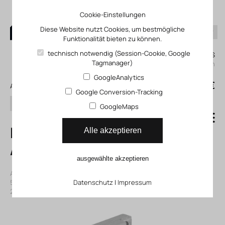
Cookie-Einstellungen
Diese Website nutzt Cookies, um bestmögliche
Funktionalität bieten zu können.
0
technisch notwendig (Session-Cookie, Google
Mein KLEFINGHAUS
Tagmanager)
einloggen
GoogleAnalytics
0
0,00 €
Alle Produkte
Google Conversion-Tracking
Suchen
GoogleMaps
MS6-A-IPM-80
Alle akzeptieren
Abzweigmodul
ausgewählte akzeptieren
Artikelnummer: 14543499
|
Hersteller:
Festo
|
Herst. ArtNr.:
543499
|
ECLASS-Code (9.0)
Datenschutz
27294206
|
Impressum
|
ECLASS-Code (5.1)
27299219