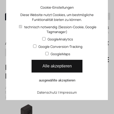
Cookie-Einstellungen
Diese Website nutzt Cookies, um bestmögliche
Funktionalität bieten zu können.
0
technisch notwendig (Session-Cookie, Google
Mein KLEFINGHAUS
Tagmanager)
einloggen
GoogleAnalytics
0
0,00 €
Alle Produkte
Google Conversion-Tracking
Suchen
GoogleMaps
MS6-WPB
Alle akzeptieren
Befestigungswinkel
ausgewählte akzeptieren
Artikelnummer: 14526074
|
Hersteller:
Festo
|
Herst. ArtNr.:
526074
|
ECLASS-Code (9.0)
Datenschutz
27299211
|
Impressum
|
ECLASS-Code (5.1)
27299219