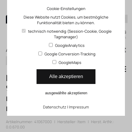
Cookie-Einstellungen
Diese Website nutzt Cookies, um bestmögliche
Funktionalität bieten zu können.
0
technisch notwendig (Session-Cookie, Google
Mein KLEFINGHAUS
Tagmanager)
einloggen
GoogleAnalytics
0
0,00 €
Alle Produkte
Google Conversion-Tracking
Suchen
GoogleMaps
Profil X 8 40 R80-
Alle akzeptieren
90° K15 - XMS,
ausgewählte akzeptieren
natur, Zuschnitt
max. 6000mm
Datenschutz
|
Impressum
Artikelnummer: 41067000
|
Hersteller:
Item
|
Herst. ArtNr.:
0.0.670.00