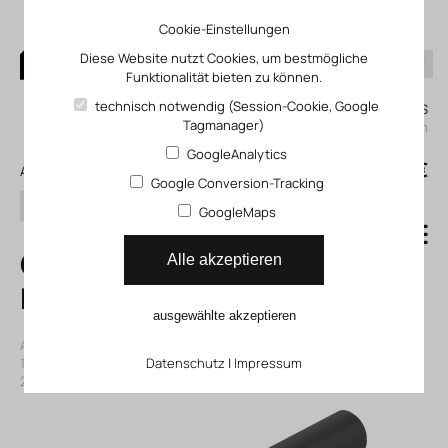
Cookie-Einstellungen
Diese Website nutzt Cookies, um bestmögliche
Funktionalität bieten zu können.
0
technisch notwendig (Session-Cookie, Google
Mein KLEFINGHAUS
Tagmanager)
einloggen
GoogleAnalytics
0
0,00 €
Alle Produkte
Google Conversion-Tracking
Suchen
GoogleMaps
QSMC-3H
Alle akzeptieren
Blindstopfen
ausgewählte akzeptieren
Artikelnummer: 13153382
|
Hersteller:
Festo
|
Herst. ArtNr.:
153382
|
ECLASS-Code (9.0)
Datenschutz
27294201
|
Impressum
|
ECLASS-Code (5.1)
27294201