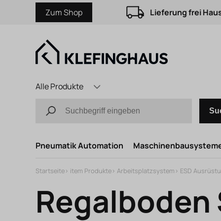
Zum Shop
Lieferung frei Hau
Alle Produkte
Su
Pneumatik Automation
Maschinenbausystem
Startseite
>
item Produkte
>
Arbeitsplatzsystem
>
ESD Ausrüst
Regalboden 