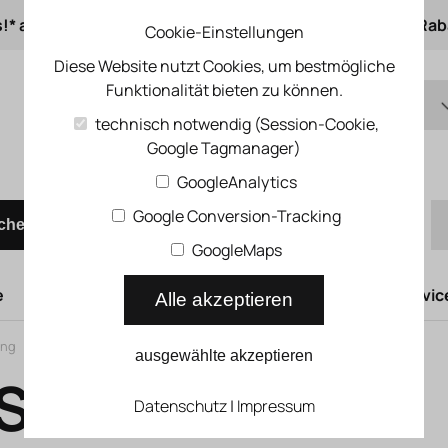
s!* ab 50 € Auftragswert
ab 500 € 1% Online-Rab
Cookie-Einstellungen
Diese Website nutzt Cookies, um bestmögliche
Funktionalität bieten zu können.
DE
technisch notwendig (Session-Cookie,
Google Tagmanager)
EN
Schnellbestellung
GoogleAnalytics
Google Conversion-Tracking
chen
GoogleMaps
e
Hubtüren
Druckluftsysteme
Kompressoren Servic
Alle akzeptieren
ung
ausgewählte akzeptieren
St 8x6 ESD
Datenschutz
|
Impressum