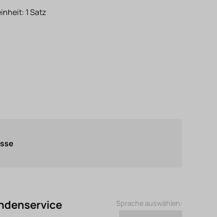
inheit: 1 Satz
asse
ndenservice
Sprache auswählen: