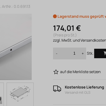
. ArtNr.:
0.0.691.13
Lagerstand muss geprüft
174,01 €
(Preis pro St.)
zzgl. MwSt. und Versandkoste
Stk.
-
+
auf die Merkliste setzen
Kostenlose Lieferung
Versand mit GLS