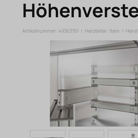
Höhenverste
Artikelnummer: 41063151
|
Hersteller:
Item
|
Herst.