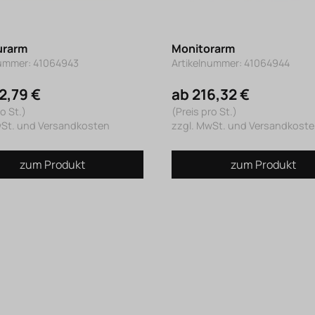
urarm
Monitorarm
nummer: 41064943
Artikelnummer: 41064944
2,79 €
ab 216,32 €
o St.)
(Preis pro St.)
wSt. und Versandkosten
zzgl. MwSt. und Versandkost
zum Produkt
zum Produkt