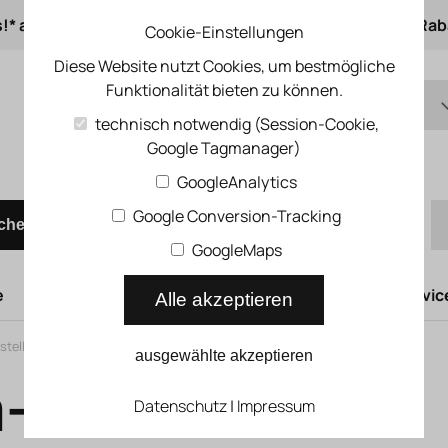
s!* ab 50 € Auftragswert
ab 500 € 1% Online-Rab
Cookie-Einstellungen
Diese Website nutzt Cookies, um bestmögliche
Funktionalität bieten zu können.
DE
technisch notwendig (Session-Cookie,
Google Tagmanager)
EN
Schnellbestellung
GoogleAnalytics
Google Conversion-Tracking
chen
GoogleMaps
e
Hubtüren
Druckluftsysteme
Kompressoren Servic
Alle akzeptieren
tstellung
ausgewählte akzeptieren
-
Datenschutz
|
Impressum