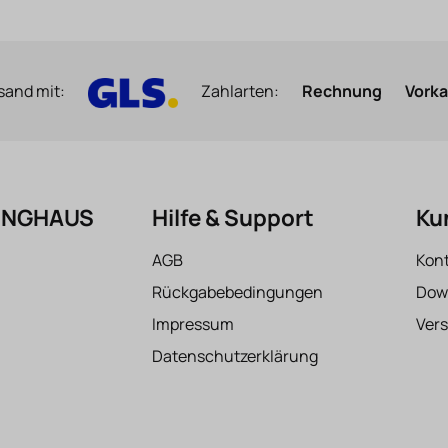
sand mit:
Zahlarten:
Rechnung
Vork
FINGHAUS
Hilfe & Support
Ku
AGB
Kon
Rückgabebedingungen
Dow
Impressum
Ver
Datenschutzerklärung