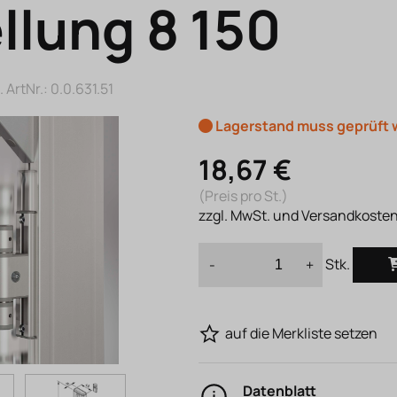
llung 8 150
 ArtNr.:
0.0.631.51
Lagerstand muss geprüft
18,67 €
(Preis pro St.)
zzgl. MwSt. und Versandkoste
Stk.
-
+
auf die Merkliste setzen
Datenblatt