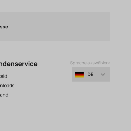
asse
ndenservice
Sprache auswählen:
DE
takt
nloads
EN
sand