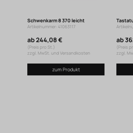
Schwenkarm 8 370 leicht
Tastat
Artikelnummer: 41063117
Artikel
ab 244,08 €
ab 36
(Preis pro St.)
(Preis pr
zzgl. MwSt. und Versandkosten
zzgl. M
zum Produkt