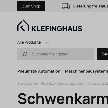
Zum Shop
Lieferung frei Hau
Alle Produkte
Su
Pneumatik Automation
Maschinenbausystem
Startseite
>
item Produkte
>
Arbeitsplatzsystem
>
Materialberei
Schwenkarm