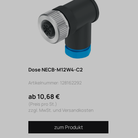
Dose NECB-M12W4-C2
Artikelnummer: 128162292
ab 10,68 €
(Preis pro St.)
zzgl. MwSt. und Versandkosten
zum Produkt