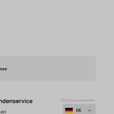
asse
ndenservice
Sprache auswählen:
DE
takt