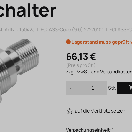
halter
t. ArtNr.:
150423
|
ECLASS-Code (9.0)
27270101
|
ECLASS-Co
Lagerstand muss geprüft
66,13 €
(Preis pro St.)
zzgl. MwSt. und Versandkoste
Stk.
-
+
auf die Merkliste setzen
Verpackungseinheit:
1