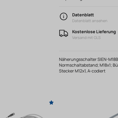
Datenblatt
Datenblatt ansehen
Kostenlose Lieferung
Versand mit GLS
Näherungsschalter SIEN-M18B
Normschaltabstand; M18x1; Bün
Stecker M12x1, A-codiert