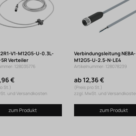
2R1-V1-M12G5-U-0.3L-
Verbindungsleitung NEBA-
5R Verteiler
M12G5-U-2.5-N-LE4
nummer: 128035776
Artikelnummer: 128078239
,96 €
ab 12,36 €
o St.)
(Preis pro St.)
wSt. und Versandkosten
zzgl. MwSt. und Versandkost
zum Produkt
zum Produkt