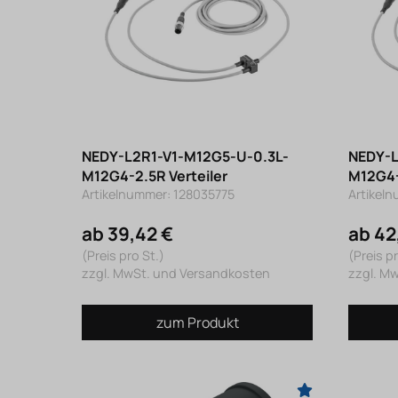
NEDY-L2R1-V1-M12G5-U-0.3L-
NEDY-L
M12G4-2.5R Verteiler
M12G4-
Artikelnummer: 128035775
Artikel
ab 39,42 €
ab 42
(Preis pro St.)
(Preis pr
zzgl. MwSt. und Versandkosten
zzgl. M
zum Produkt