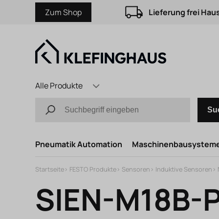
Zum Shop
Lieferung frei Hau
Alle Produkte
Su
Pneumatik Automation
Maschinenbausystem
Startseite
>
FESTO Produkte
>
Sensoren
>
Induktive Sensoren
>
SIEN-M18B-