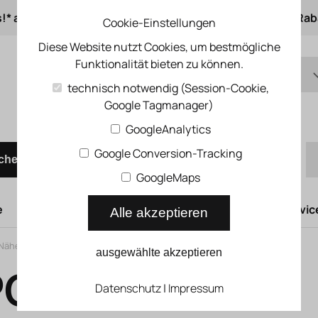
s!* ab 50 € Auftragswert
ab 500 € 1% Online-Rab
Cookie-Einstellungen
Diese Website nutzt Cookies, um bestmögliche
Funktionalität bieten zu können.
DE
technisch notwendig (Session-Cookie,
Google Tagmanager)
EN
Schnellbestellung
GoogleAnalytics
Google Conversion-Tracking
chen
GoogleMaps
e
Hubtüren
Druckluftsysteme
Kompressoren Servic
Alle akzeptieren
Näherungsschalter SIEN
ausgewählte akzeptieren
PO-S-L
Datenschutz
|
Impressum