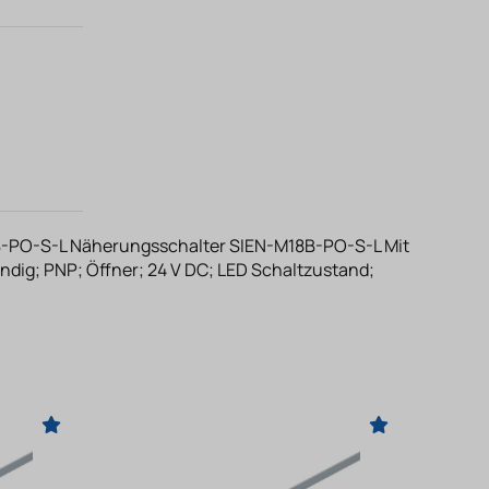
-PO-S-L Näherungsschalter SIEN-M18B-PO-S-L Mit
dig; PNP; Öffner; 24 V DC; LED Schaltzustand;