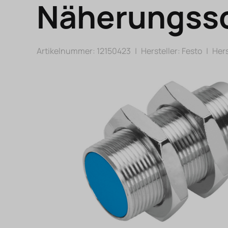
Näherungssc
Artikelnummer: 12150423
|
Hersteller:
Festo
|
Hers