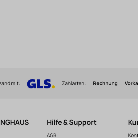
sand mit:
Zahlarten:
Rechnung
Vork
FINGHAUS
Hilfe & Support
Ku
AGB
Kon