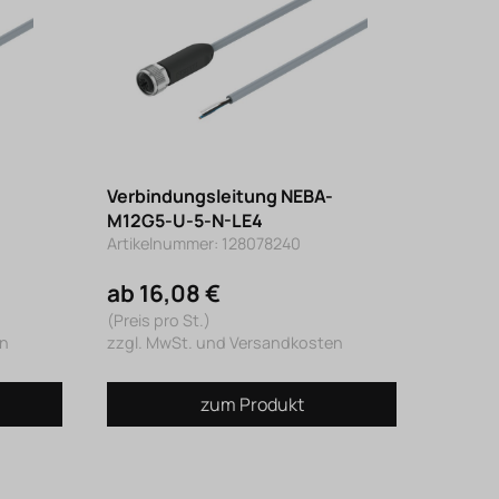
Verbindungsleitung NEBA-
M12G5-U-5-N-LE4
Artikelnummer: 128078240
ab 16,08 €
(Preis pro St.)
en
zzgl. MwSt. und Versandkosten
zum Produkt