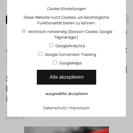
Cookie-Einstellungen
Diese Website nutzt Cookies, um bestmögliche
Funktionalität bieten zu können.
0
technisch notwendig (Session-Cookie, Google
Mein KLEFINGHAUS
Tagmanager)
einloggen
GoogleAnalytics
0
0,00 €
Alle Produkte
Google Conversion-Tracking
Suchen
GoogleMaps
Stoßverbinder
Alle akzeptieren
D30-90° R25
ausgewählte akzeptieren
innen
Datenschutz
|
Impressum
Artikelnummer: 41067830
|
Hersteller:
Item
|
Herst. ArtNr.:
0.0.678.30