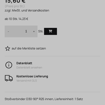
15,60 €
(Preis pro St.)
zzgl. MwSt. und Versandkosten
ab
10
Stk.
14,23 €
Stk.
-
+
auf die Merkliste setzen
Datenblatt
Datenblatt ansehen
Kostenlose Lieferung
Versand mit GLS
Stoßverbinder D30-90° R25 innen, Liefereinheit: 1 Satz