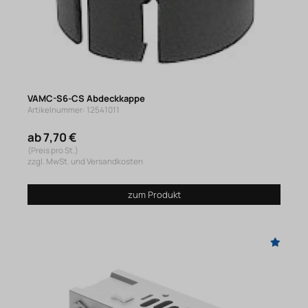
VAMC-S6-CS Abdeckkappe
Artikelnummer: 12541011
ab 7,70 €
(Preis pro St.)
zzgl. MwSt. und Versandkosten
zum Produkt