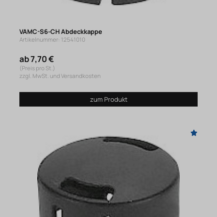
VAMC-S6-CH Abdeckkappe
Artikelnummer: 12541010
ab 7,70 €
(Preis pro St.)
zzgl. MwSt. und Versandkosten
zum Produkt