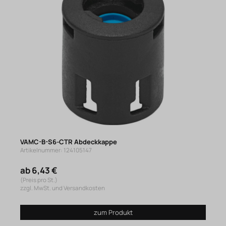
VAMC-B-S6-CTR Abdeckkappe
Artikelnummer: 124105147
ab 6,43 €
(Preis pro St.)
zzgl. MwSt. und Versandkosten
zum Produkt