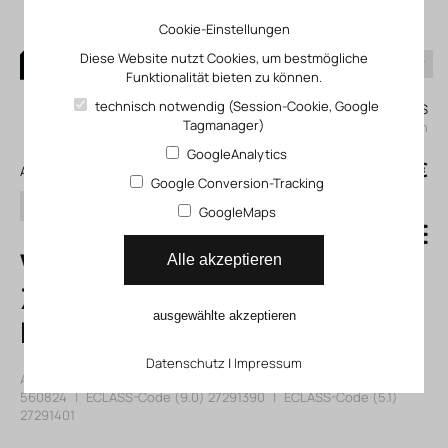
Cookie-Einstellungen
Diese Website nutzt Cookies, um bestmögliche
Funktionalität bieten zu können.
0
technisch notwendig (Session-Cookie, Google
Mein KLEFINGHAUS
Tagmanager)
einloggen
GoogleAnalytics
0
0,00 €
Alle Produkte
Google Conversion-Tracking
Suchen
GoogleMaps
VSVA-B-P53C-
Alle akzeptieren
ZD-D2-1T1L
ausgewählte akzeptieren
Magnetventil
Datenschutz
|
Impressum
Artikelnummer: 12560824
|
Hersteller:
Festo
|
Herst. ArtNr.:
560824
|
ECLASS-Code (9.0)
27291390
|
ECLASS-Code (5.1)
27291401