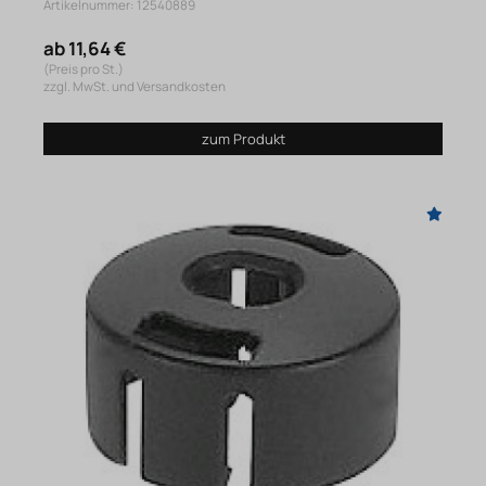
Artikelnummer: 12540889
ab 11,64 €
(Preis pro St.)
zzgl. MwSt. und Versandkosten
zum Produkt