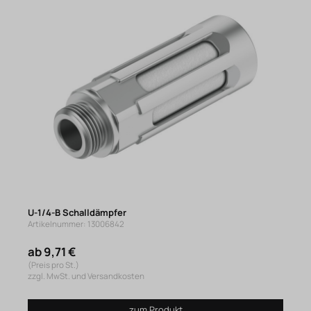
U-1/4-B Schalldämpfer
Artikelnummer: 13006842
ab 9,71 €
(Preis pro St.)
zzgl. MwSt. und Versandkosten
zum Produkt