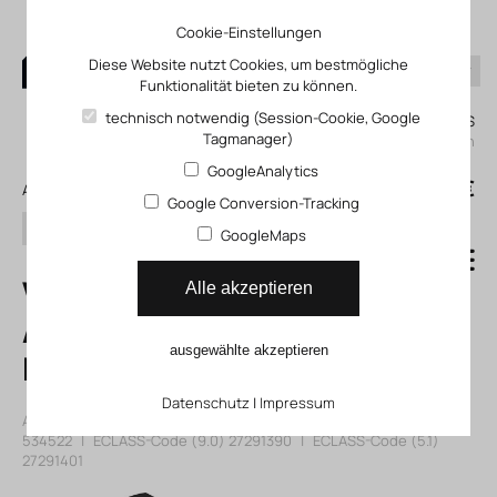
Cookie-Einstellungen
Diese Website nutzt Cookies, um bestmögliche
Funktionalität bieten zu können.
0
technisch notwendig (Session-Cookie, Google
Mein KLEFINGHAUS
Tagmanager)
einloggen
GoogleAnalytics
0
0,00 €
Alle Produkte
Google Conversion-Tracking
Suchen
GoogleMaps
VSVA-B-T32C-
Alle akzeptieren
AZH-A1-1R2L
ausgewählte akzeptieren
Magnetventil
Datenschutz
|
Impressum
Artikelnummer: 12534522
|
Hersteller:
Festo
|
Herst. ArtNr.:
534522
|
ECLASS-Code (9.0)
27291390
|
ECLASS-Code (5.1)
27291401