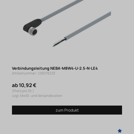
Verbindungsleitung NEBA-M8W4-U-2.5-N-LE4
Artikelnummer: 128078233
ab 10,92 €
(Preis pro St.)
zzgl. MwSt. und Versandkosten
zum Produkt