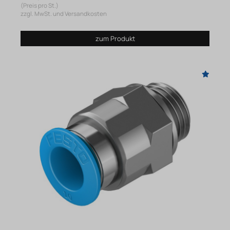
(Preis pro St.)
zzgl. MwSt. und Versandkosten
zum Produkt