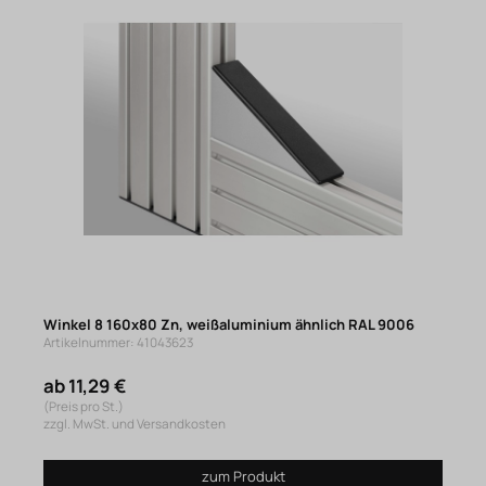
Winkel 8 160x80 Zn, weißaluminium ähnlich RAL 9006
Artikelnummer: 41043623
ab 11,29 €
(Preis pro St.)
zzgl. MwSt. und Versandkosten
zum Produkt