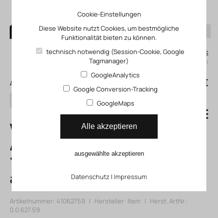
Cookie-Einstellungen
Diese Website nutzt Cookies, um bestmögliche
Funktionalität bieten zu können.
0
technisch notwendig (Session-Cookie, Google
Mein KLEFINGHAUS
Tagmanager)
einloggen
GoogleAnalytics
0
0,00 €
Alle Produkte
Google Conversion-Tracking
Suchen
GoogleMaps
Winkel-
Alle akzeptieren
Abdeckkappe 8
ausgewählte akzeptieren
160x80, grau
ähnlich RAL 7042
Datenschutz
|
Impressum
Artikelnummer: 41062759
|
Hersteller:
Item
|
Herst. ArtNr.:
0.0.627.59